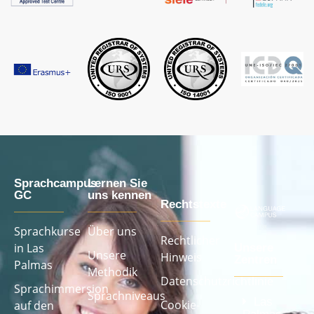
Sprachcampus
Lernen Sie
GC
uns kennen
Rechtstexte
Sprachkurse
Über uns
Rechtlicher
in Las
Unsere
Unsere
Hinweis
Zentren
Palmas
Methodik
Datenschutzrichtlinie
Sprachimmersion
Sprachniveaus
Las
Cookie-
auf den