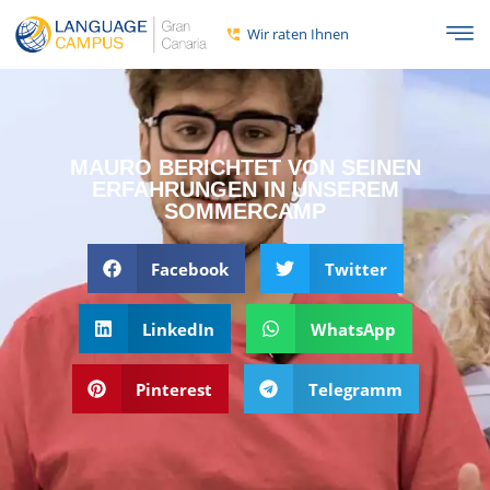
Wir raten Ihnen
MAURO BERICHTET VON SEINEN
ERFAHRUNGEN IN UNSEREM
SOMMERCAMP
Facebook
Twitter
LinkedIn
WhatsApp
Pinterest
Telegramm