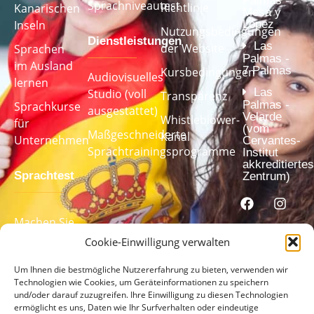
Palmas -
Sprachniveautest
Richtlinie
Kanarischen
Mesa y
López
Inseln
Nutzungsbedingungen
Dienstleistungen
Las
der Website
Sprachen
Palmas -
im Ausland
7 Palmas
Kursbedingungen
Audiovisuelles
lernen
Las
Studio (voll
Transparenz
Palmas -
Sprachkurse
ausgestattet)
Velarde
Whistleblower-
für
(vom
Maßgeschneiderte
Kanal
Unternehmen
Cervantes-
Sprachtrainingsprogramme
Institut
akkreditiertes
Sprachtest
Zentrum)
Machen Sie
unseren
Cookie-Einwilligung verwalten
Sprachtest,
Um Ihnen die bestmögliche Nutzererfahrung zu bieten, verwenden wir
um Ihr
Technologien wie Cookies, um Geräteinformationen zu speichern
Sprachniveau
und/oder darauf zuzugreifen. Ihre Einwilligung zu diesen Technologien
zu ermitteln
ermöglicht es uns, Daten wie Ihr Surfverhalten oder eindeutige