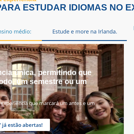
PARA ESTUDAR IDIOMAS NO E
nsino médio:
Estude e more na Irlanda.
cia única, permitindo que
íodo, um semestre ou um
a experiência que marcará um antes e um
 já estão abertas!