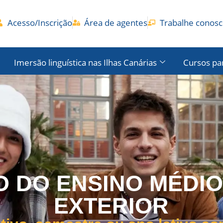
Acesso/Inscrição
Área de agentes
Trabalhe conos
Imersão linguística nas Ilhas Canárias
Cursos pa
O ENSINO MÉDIO E
CANARIA