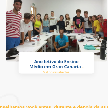
Ano letivo do Ensino
Médio em Gran Canaria
-
Matrículas abertas
nselhamos você antes, durante e depois da sua