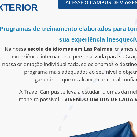
ACESSE O CAMPUS DE VIAGE
XTERIOR
Programas de treinamento elaborados para tor
sua experiência inesquecív
Na nossa
escola de idiomas em Las Palmas
, criamos
experiência internacional personalizada para si. Graç
nossa orientação individualizada, selecionamos o destino
programa mais adequados ao seu nível e objeti
garantindo que os alcance com total confia
A Travel Campus te leva a estudar idiomas da me
maneira possível…
VIVENDO UM DIA DE CADA V