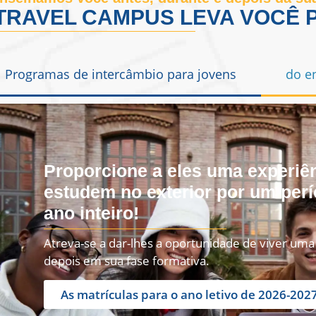
TRAVEL CAMPUS LEVA VOCÊ 
Programas de intercâmbio para jovens
do e
Proporcione a eles uma experiên
estudem no exterior por um per
ano inteiro!
Atreva-se a dar-lhes a oportunidade de viver um
depois em sua fase formativa.
As matrículas para o ano letivo de 2026-2027