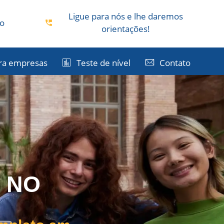
Ligue para nós e lhe daremos
co
orientações!
ra empresas
Teste de nível
Contato
M GRAN