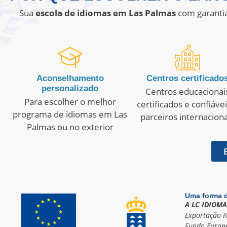
Sua
escola de idiomas em Las Palmas
com garantia
Aconselhamento
Centros certificado
personalizado
Centros educacionai
Para escolher o melhor
certificados e confiáveis
programa de idiomas em Las
parceiros internaciona
Palmas ou no exterior
Uma forma d
A LC IDIOMA
Exportação I
Fundo Europe