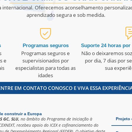
 internacional. Oferecemos aconselhamento personalizad
aprendizado segura e sob medida.
s
Programas seguros
Suporte 24 horas por 
s
Programas seguros e
Não o deixaremos soz
 ​​e
supervisionados por
por dia, 7 dias por 
is
especialistas para todas as
sua experiê
idades
ENTRE EM CONTATO CONOSCO E VIVA ESSA EXPERIÊNCIA
e construir a Europa
S GC, SLU,
no âmbito do Programa de Iniciação à
Projeto
CEXNEXT, recebeu apoio do ICEX e cofinanciamento do
u de Desenvolvimento Regional (FEDER). O objetivo deste