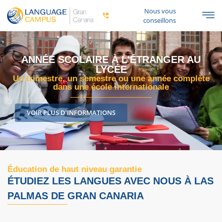
Nous vous
conseillons
ANNÉE SCOLAIRE AU LYCÉE À GRAN
CANARIA
Une année, un semestre ou une année scolaire
complète au paradis !
DÉCOUVREZ TOUTES LES INFORMATIONS ICI
Éducation de haut niveau garantie
ÉTUDIEZ LES LANGUES AVEC NOUS À LAS
PALMAS DE GRAN CANARIA