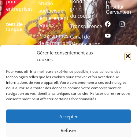
Conditions
pour
par
Studio
l'Institut
générales
entreprises
audiovisuel
Cervantes)
du cours
(entièrement
test de
équipé)
Transparence
langue
Programmes
Canal de
de formation
dénonciation
Passez
linguistique
Gérer le consentement aux
notre test
sur mesure
cookies
de langue
pour
Pour vous offrir la meilleure expérience possible, nous utilisons des
technologies telles que les cookies pour stocker et/ou accéder aux
connaître
informations de votre appareil. Votre consentement à ces technologies
votre niveau
nous autorise à traiter des données comme votre comportement de
navigation ou vos identifiants uniques sur ce site. Refuser ou retirer votre
consentement peut affecter certaines fonctionnalités.
PASSEZ
LE TEST
ICI
Accepter
Refuser