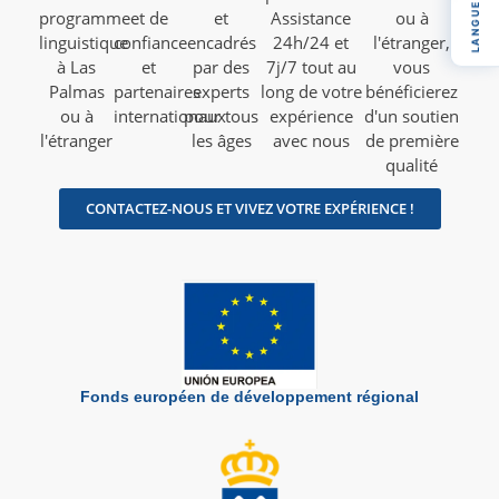
LANGUE
programme
et de
et
Assistance
ou à
linguistique
confiance
encadrés
24h/24 et
l'étranger,
à Las
et
par des
7j/7 tout au
vous
Palmas
partenaires
experts
long de votre
bénéficierez
ou à
internationaux
pour tous
expérience
d'un soutien
l'étranger
les âges
avec nous
de première
qualité
CONTACTEZ-NOUS ET VIVEZ VOTRE EXPÉRIENCE !
Fonds européen de développement régional