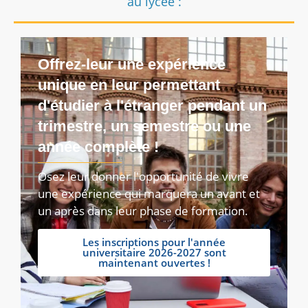
au lycée :
Offrez-leur une expérience
unique en leur permettant
d'étudier à l'étranger pendant un
trimestre, un semestre ou une
année complète !
Osez leur donner l'opportunité de vivre
une expérience qui marquera un avant et
un après dans leur phase de formation.
Les inscriptions pour l'année
universitaire 2026-2027 sont
maintenant ouvertes !