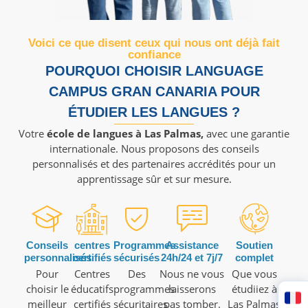
Voici ce que disent ceux qui nous ont déjà fait
confiance
POURQUOI CHOISIR LANGUAGE
CAMPUS GRAN CANARIA POUR
ÉTUDIER LES LANGUES ?
Votre
école de langues à Las Palmas,
avec une garantie
internationale. Nous proposons des conseils
personnalisés et des partenaires accrédités pour un
apprentissage sûr et sur mesure.
Conseils
centres
Programmes
Assistance
Soutien
personnalisés
certifiés
sécurisés
24h/24 et 7j/7
complet
Pour
Centres
Des
Nous ne vous
Que vous
choisir le
éducatifs
programmes
laisserons
étudiiez à
meilleur
certifiés
sécuritaires
pas tomber.
Las Palmas