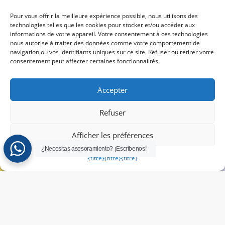
test de
équipé)
Transparence
langue
Pour vous offrir la meilleure expérience possible, nous utilisons des
Programmes
Canal de
technologies telles que les cookies pour stocker et/ou accéder aux
informations de votre appareil. Votre consentement à ces technologies
de formation
dénonciation
nous autorise à traiter des données comme votre comportement de
Passez
linguistique
navigation ou vos identifiants uniques sur ce site. Refuser ou retirer votre
notre test
sur mesure
consentement peut affecter certaines fonctionnalités.
de langue
pour
Accepter
connaître
votre niveau
Refuser
PASSEZ
Afficher les préférences
LE TEST
ICI
¿Necesitas asesoramiento? ¡Escríbenos!
{titre}
{titre}
{titre}
© 2026 lcampus.co Tous droits réservés.