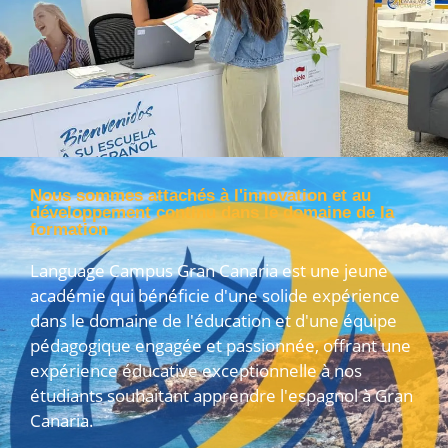
Nous sommes attachés à l'innovation et au
développement continu dans le domaine de la
formation
Language Campus Gran Canaria est une jeune
académie qui bénéficie d'une solide expérience
dans le domaine de l'éducation et d'une équipe
pédagogique engagée et passionnée, offrant une
expérience éducative exceptionnelle à nos
étudiants souhaitant apprendre l'espagnol à Gran
Canaria.