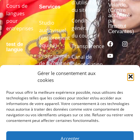
d'utilisation
Velarde
Cours de
Services
du site Web
(Centre
langues
accrédité
Conditions
pour
par
Studio
l'Institut
générales
entreprises
audiovisuel
Cervantes)
du cours
(entièrement
test de
équipé)
Transparence
langue
Programmes
Canal de
de formation
dénonciation
Passez
linguistique
Gérer le consentement aux
notre test
sur mesure
cookies
de langue
pour
Pour vous offrir la meilleure expérience possible, nous utilisons des
technologies telles que les cookies pour stocker et/ou accéder aux
connaître
informations de votre appareil. Votre consentement à ces technologies
votre niveau
nous autorise à traiter des données comme votre comportement de
navigation ou vos identifiants uniques sur ce site. Refuser ou retirer votre
consentement peut affecter certaines fonctionnalités.
PASSEZ
LE TEST
ICI
Accepter