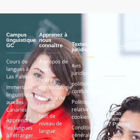
Campus
Apprenez à
linguistique
nous
Textes
GC
connaître
juridiques
Cours de
À propos de
Nos
Avis
langues à
nous
centres
juridique
Las Palmas
Notre
politique de
Immersion
méthodologie
Las
confidentialité
Palmas -
linguistique
Niveaux de
Mesa et
Politique
aux îles
López
langue
relative aux
Canaries
Las
test de
cookies
Palmas -
Apprendre
niveau de
7 Palmas
Conditions
les langues
langue
Las
générales
à l'étranger
Palmas -