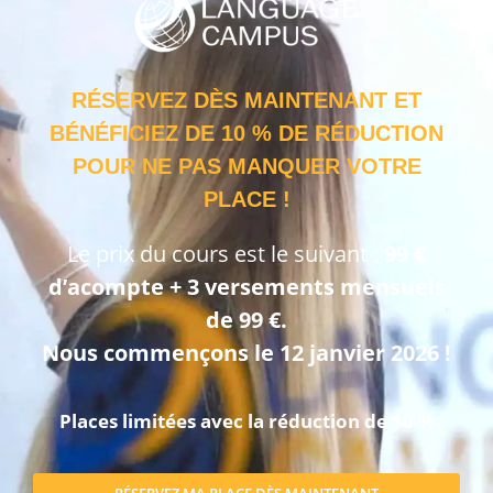
RÉSERVEZ DÈS MAINTENANT ET
BÉNÉFICIEZ DE 10 % DE RÉDUCTION
POUR NE PAS MANQUER VOTRE
PLACE !
Le prix du cours est le suivant :
99 €
d’acompte + 3 versements mensuels
de 99 €.
Nous commençons le 12 janvier 2026 !
Places limitées avec la réduction de 10 %
RÉSERVEZ MA PLACE DÈS MAINTENANT