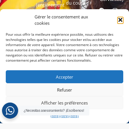
du cours
(entièrement
test de
équipé)
Transparence
langue
Gérer le consentement aux
Programmes
Canal de
cookies
de formation
dénonciation
Passez
Pour vous offrir la meilleure expérience possible, nous utilisons des
linguistique
technologies telles que les cookies pour stocker et/ou accéder aux
notre test
sur mesure
informations de votre appareil. Votre consentement à ces technologies
de langue
nous autorise à traiter des données comme votre comportement de
pour
navigation ou vos identifiants uniques sur ce site. Refuser ou retirer votre
consentement peut affecter certaines fonctionnalités.
connaître
votre niveau
Accepter
PASSEZ
LE TEST
Refuser
ICI
Afficher les préférences
¿Necesitas asesoramiento? ¡Escríbenos!
{titre}
{titre}
{titre}