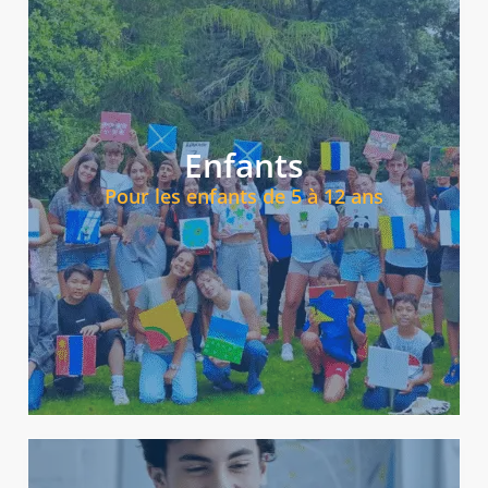
Regardez des programmes pour enfants
internationale enrichissante et sécurisée.
l'objectif est de lui faire vivre une expérience
Enfants
personnel. Bien entendu, il sera encadré en permanence :
autonomie, sa confiance en soi et son épanouissement
Pour les enfants de 5 à 12 ans
l'immersion culturelle est essentielle pour favoriser son
L'alliance de l'apprentissage des langues et de
Offrez à votre enfant une porte ouverte sur l'avenir.
Programmes pour enfants