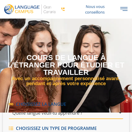
au
Nous vous
contenu
conseillons
COURS DE LANGUE À
L'ÉTRANGER POUR ÉTUDIER ET
TRAVAILLER
Avec un accompagnement personnalisé avant,
pendant et après votre expérience
CHOISISSEZ LA LANGUE
Quelle langue veux-tu apprendre ?
CHOISISSEZ UN TYPE DE PROGRAMME