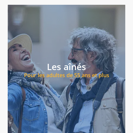
Découvrez les programmes pour aînés
adultes actifs.
Les aînés
en groupe, dans une ambiance conviviale et adaptée aux
formation linguistique, découverte culturelle et voyages
Pour les adultes de 55 ans et plus
l’étranger. Nos programmes pour seniors allient
C’est le moment idéal pour apprendre une langue à
Programmes pour les aînés