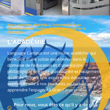
Nous sommes attachés à l'innovation et au
développement continu dans le domaine de la
formation
L'ACADÉMIE
Language Campus est une jeune académie qui
bénéficie d'une solide expérience dans le
domaine de l'éducation et d'une équipe
pédagogique engagée, passionnée et hautement
qualifiée, offrant une expérience éducative
exceptionnelle à nos étudiants souhaitant
apprendre l'espagnol à Gran Canaria.
Pour nous, vous êtes ce qu'il y a de plus