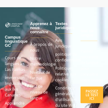
Apprenez à
Textes
nous
juridiques
test de
connaître
langue
Campus
Avis
linguistique
À propos de
GC
juridique
nous
Passez
politique de
notre test
Cours de
Notre
confidentialité
de langue
langues à
méthodologie
Politique
pour
Las Palmas
Niveaux de
relative aux
connaître
Immersion
langue
cookies
votre niveau
linguistique
test de
Conditions
aux îles
PASSEZ
niveau de
générales
LE TEST
Canaries
langue
ICI
d'utilisation
Apprendre
du site Web