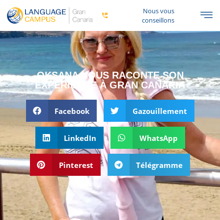
Nous vous
conseillons
OKSANA NOUS RACONTE SON
EXPÉRIENCE À GRAN CANARIA
Facebook
Gazouillement
LinkedIn
WhatsApp
Pinterest
Télégramme