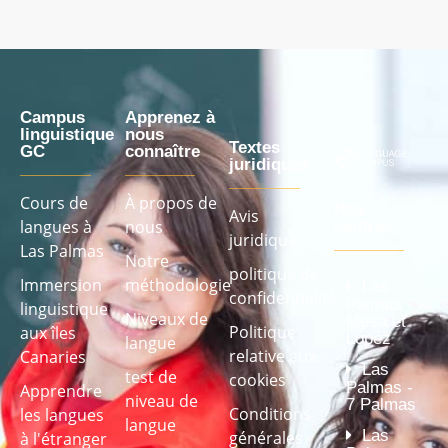
Campus
Apprenez à
linguistique
nous
Textes
GC
connaître
juridiques
Cours de
À propos de
Nos
Avis
langues à
nous
centres
juridique
Las Palmas
Notre
politique de
Immersion
méthodologie
Las
confidentialité
Palmas -
linguistique
Niveaux de
Mesa et
Politique
aux îles
López
langue
relative aux
Canaries
Las
test de
cookies
Palmas -
Apprendre
niveau de
7 Palmas
Conditions
les langues
langue
Las
générales
à l'étranger