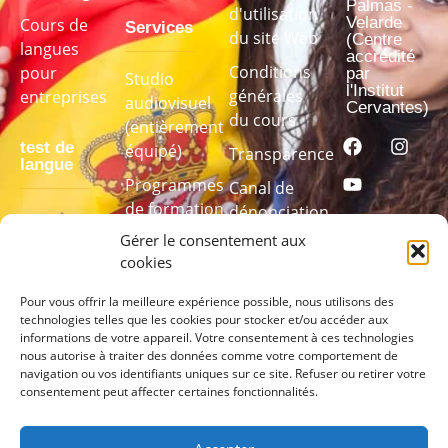
Palmas -
d'utilisation
Velarde
Cours de
Services
du site Web
(Centre
langues
accrédité
Conditions
pour
par
Studio
l'Institut
générales
entreprises
audiovisuel
Cervantes)
du cours
(entièrement
test de
équipé)
Transparence
langue
Programmes
Canal de
de formation
dénonciation
Passez
linguistique
Gérer le consentement aux
notre test
sur mesure
cookies
de langue
pour
Pour vous offrir la meilleure expérience possible, nous utilisons des
technologies telles que les cookies pour stocker et/ou accéder aux
connaître
informations de votre appareil. Votre consentement à ces technologies
votre niveau
nous autorise à traiter des données comme votre comportement de
navigation ou vos identifiants uniques sur ce site. Refuser ou retirer votre
consentement peut affecter certaines fonctionnalités.
PASSEZ
LE TEST
ICI