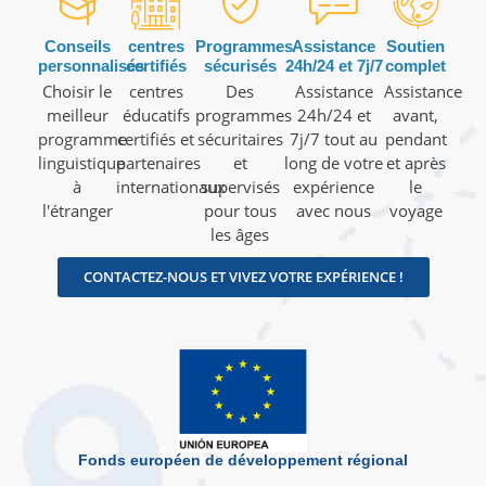
Conseils
centres
Programmes
Assistance
Soutien
personnalisés
certifiés
sécurisés
24h/24 et 7j/7
complet
Choisir le
centres
Des
Assistance
Assistance
meilleur
éducatifs
programmes
24h/24 et
avant,
programme
certifiés et
sécuritaires
7j/7 tout au
pendant
linguistique
partenaires
et
long de votre
et après
à
internationaux
supervisés
expérience
le
l'étranger
pour tous
avec nous
voyage
les âges
CONTACTEZ-NOUS ET VIVEZ VOTRE EXPÉRIENCE !
Fonds européen de développement régional