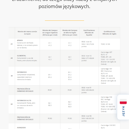
poziomów językowych.
JĘZYK