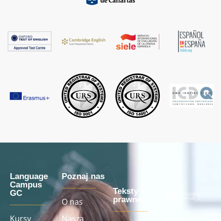
Language
Poznaj nas
Campus
Teksty
GC
prawne
O nas
Kursy
Nasza