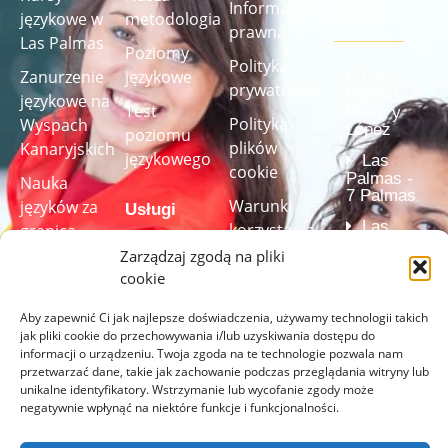
Nasze
Informacja
językowe w
metodologia
centra
prawna
Las Palmas
Poziomy
Polityka
Zanurzenie
językowe
Las
prywatności
Palmas -
językowe na
Test
Mesa y
Polityka
Wyspach
López
poziomu
plików
Kanaryjskich
językowego
Las
cookie
Palmas -
Nauka
7 Palmas
Warunki
języków za
Usługi
Las
korzystania
granicą
Palmas -
ze strony
Zarządzaj zgodą na pliki
Studio
Velarde
Kursy
internetowej
cookie
(Centrum
audiowizualne
językowe dla
akredytowan
(w pełni
Regulamin
firm
przez
Aby zapewnić Ci jak najlepsze doświadczenia, używamy technologii takich
Instytut
wyposażone)
kursu
jak pliki cookie do przechowywania i/lub uzyskiwania dostępu do
Cervantesa)
informacji o urządzeniu. Twoja zgoda na te technologie pozwala nam
Test
Programy
Przezroczystość
przetwarzać dane, takie jak zachowanie podczas przeglądania witryny lub
językowy
nauki języka
unikalne identyfikatory. Wstrzymanie lub wycofanie zgody może
Kanał informowania
negatywnie wpłynąć na niektóre funkcje i funkcjonalności.
szyte na
o
miarę
Rozwiąż