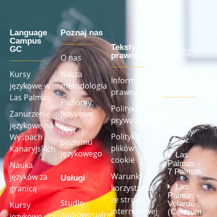
Language
Poznaj nas
Campus
Teksty
GC
prawne
O nas
Kursy
Nasza
Nasze
Informacja
językowe w
metodologia
centra
prawna
Las Palmas
Poziomy
Polityka
Zanurzenie
językowe
Las
prywatności
Palmas -
językowe na
Test
Mesa y
Polityka
Wyspach
López
poziomu
plików
Kanaryjskich
językowego
Las
cookie
Palmas -
Nauka
7 Palmas
Warunki
języków za
Usługi
Las
korzystania
granicą
Palmas -
ze strony
Studio
Velarde
Kursy
internetowej
(Centrum
audiowizualne
językowe dla