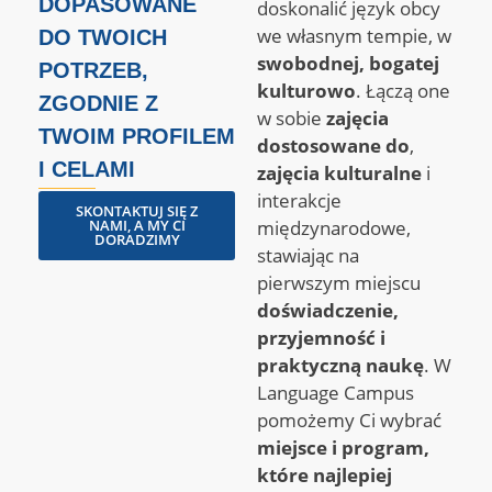
DOPASOWANE
doskonalić język obcy
we własnym tempie, w
DO TWOICH
swobodnej, bogatej
POTRZEB,
kulturowo
. Łączą one
ZGODNIE Z
w sobie
zajęcia
TWOIM PROFILEM
dostosowane do
,
I CELAMI
zajęcia kulturalne
i
interakcje
SKONTAKTUJ SIĘ Z
NAMI, A MY CI
międzynarodowe,
DORADZIMY
stawiając na
pierwszym miejscu
doświadczenie,
przyjemność i
praktyczną naukę
. W
Language Campus
pomożemy Ci wybrać
miejsce i program,
które najlepiej