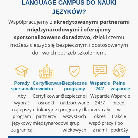
LANGUAGE CAMPUS DO NAUKI
JĘZYKÓW?
Współpracujemy z
akredytowanymi partnerami
międzynarodowymi i oferujemy
spersonalizowane doradztwo,
dzięki czemu
możesz cieszyć się bezpiecznym i dostosowanym
do Twoich potrzeb szkoleniem.
Porady
Certyfikowane
Bezpieczne
Wsparcie
Pełne
spersonalizowane
centra
programy
24/7
wsparcie
Aby
Certyfikowane
Bezpieczne i
Wsparcie
Wsparcie
wybrać
ośrodki
nadzorowane
24/7
przed,
najlepszy
edukacyjne i
programy dla
przez cały
w
program
partnerzy
wszystkich
okres
trakcie
językowy
międzynarodowi
grup
współpracy
i po
za granicą
wiekowych
z nami
podróży