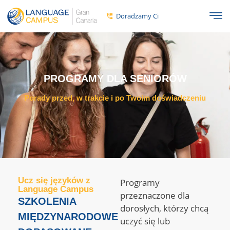
Doradzamy Ci
PROGRAMY DLA SENIORÓW
Porady przed, w trakcie i po Twoim doświadczeniu
Ucz się języków z
Programy
Language Campus
przeznaczone dla
SZKOLENIA
dorosłych, którzy chcą
MIĘDZYNARODOWE
uczyć się lub