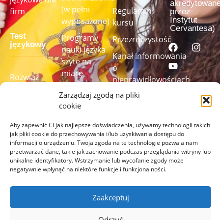
akredytowan
(w pełni
Regulamin
firm
przez
Instytut
wyposażone)
kursu
Cervantesa)
Test
Programy
Przezroczystość
językowy
nauki języka
Kanał informowania
szyte na
o
miarę
Rozwiąż
nieprawidłowościach
nasz test
Zarządzaj zgodą na pliki
językowy,
cookie
aby
sprawdzić
Aby zapewnić Ci jak najlepsze doświadczenia, używamy technologii takich
jak pliki cookie do przechowywania i/lub uzyskiwania dostępu do
swój poziom
informacji o urządzeniu. Twoja zgoda na te technologie pozwala nam
przetwarzać dane, takie jak zachowanie podczas przeglądania witryny lub
ZRÓB
unikalne identyfikatory. Wstrzymanie lub wycofanie zgody może
TEST
negatywnie wpłynąć na niektóre funkcje i funkcjonalności.
TUTAJ
Zaakceptuj
Odrzuć