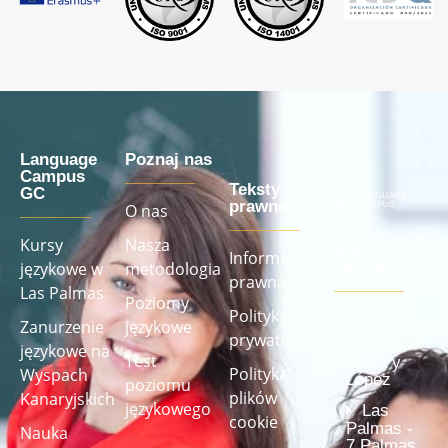
Language
Poznaj nas
Campus
Teksty
GC
prawne
O nas
Kursy
Nasza
Nasze
Informacja
językowe w
metodologia
centra
prawna
Las Palmas
Poziomy
Polityka
Zanurzenie
językowe
Las
prywatności
Palmas -
językowe na
Test
Mesa y
Polityka
Wyspach
López
poziomu
plików
Kanaryjskich
językowego
Las
cookie
Palmas -
Nauka
7 Palmas