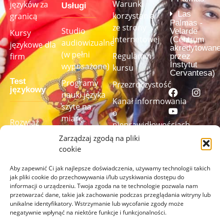
Warunki
języków za
Usługi
Las
korzystania
granicą
Palmas -
ze strony
Studio
Velarde
Kursy
internetowej
(Centrum
audiowizualne
językowe dla
akredytowan
(w pełni
Regulamin
firm
przez
Instytut
wyposażone)
kursu
Cervantesa)
Test
Programy
Przezroczystość
językowy
nauki języka
Kanał informowania
szyte na
o
miarę
Rozwiąż
nieprawidłowościach
nasz test
Zarządzaj zgodą na pliki
językowy,
cookie
aby
sprawdzić
Aby zapewnić Ci jak najlepsze doświadczenia, używamy technologii takich
jak pliki cookie do przechowywania i/lub uzyskiwania dostępu do
swój poziom
informacji o urządzeniu. Twoja zgoda na te technologie pozwala nam
przetwarzać dane, takie jak zachowanie podczas przeglądania witryny lub
ZRÓB
unikalne identyfikatory. Wstrzymanie lub wycofanie zgody może
TEST
negatywnie wpłynąć na niektóre funkcje i funkcjonalności.
TUTAJ