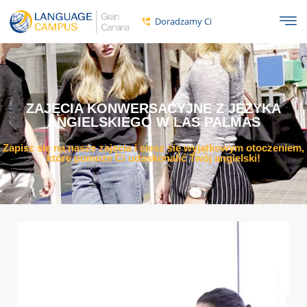
do
treści
Doradzamy Ci
ZAJĘCIA KONWERSACYJNE Z JĘZYKA
ANGIELSKIEGO W LAS PALMAS
Zapisz się na nasze zajęcia i ciesz się wyjątkowym otoczeniem,
które pomoże Ci udoskonalić Twój angielski!