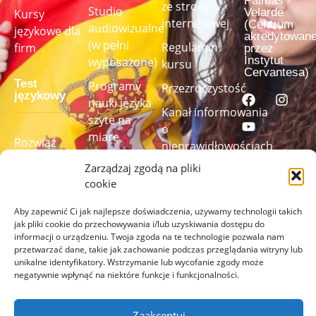
Palmas -
ze strony
Studio
Velarde
Kursy
internetowej
(Centrum
audiowizualne
językowe dla
akredytowan
(w pełni
Regulamin
firm
przez
Instytut
wyposażone)
kursu
Cervantesa)
Test
Programy
Przezroczystość
językowy
nauki języka
Kanał informowania
szyte na
o
miarę
Rozwiąż
nieprawidłowościach
nasz test
Zarządzaj zgodą na pliki
językowy,
cookie
aby
sprawdzić
Aby zapewnić Ci jak najlepsze doświadczenia, używamy technologii takich
jak pliki cookie do przechowywania i/lub uzyskiwania dostępu do
swój poziom
informacji o urządzeniu. Twoja zgoda na te technologie pozwala nam
przetwarzać dane, takie jak zachowanie podczas przeglądania witryny lub
ZRÓB
unikalne identyfikatory. Wstrzymanie lub wycofanie zgody może
TEST
negatywnie wpłynąć na niektóre funkcje i funkcjonalności.
TUTAJ
Zaakceptuj