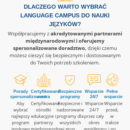
DLACZEGO WARTO WYBRAĆ
LANGUAGE CAMPUS DO NAUKI
JĘZYKÓW?
Współpracujemy z
akredytowanymi partnerami
międzynarodowymi i oferujemy
spersonalizowane doradztwo,
dzięki czemu
możesz cieszyć się bezpiecznym i dostosowanym
do Twoich potrzeb szkoleniem.
Porady
Certyfikowane
Bezpieczne
Wsparcie
Pełne
spersonalizowane
centra
programy
24/7
wsparcie
Aby
Certyfikowane
Bezpieczne i
Wsparcie
Wsparcie
wybrać
ośrodki
nadzorowane
24/7
przed,
najlepszy
edukacyjne i
programy dla
przez cały
w
program
partnerzy
wszystkich
okres
trakcie
językowy
międzynarodowi
grup
współpracy
i po