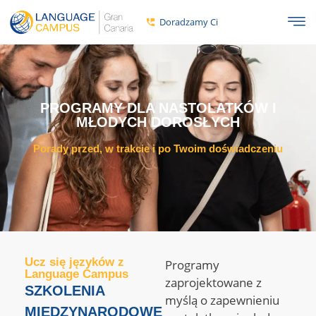
Doradzamy Ci
PROGRAMY DLA NASTOLATKÓW I
MŁODYCH DOROSŁYCH
Porady przed, w trakcie i po Twoim doświadczeniu
Ucz się języków z
Programy
Language Campus
zaprojektowane z
SZKOLENIA
myślą o zapewnieniu
MIĘDZYNARODOWE