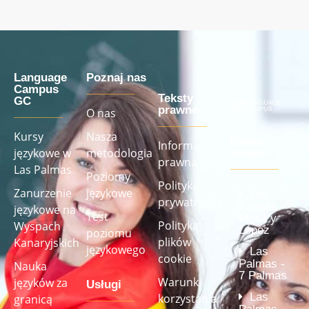
Language
Poznaj nas
Campus
Teksty
GC
prawne
O nas
Kursy
Nasza
Nasze
Informacja
językowe w
metodologia
centra
prawna
Las Palmas
Poziomy
Polityka
Zanurzenie
językowe
Las
prywatności
Palmas -
językowe na
Test
Mesa y
Polityka
Wyspach
López
poziomu
plików
Kanaryjskich
językowego
Las
cookie
Palmas -
Nauka
7 Palmas
Warunki
języków za
Usługi
Las
korzystania
granicą