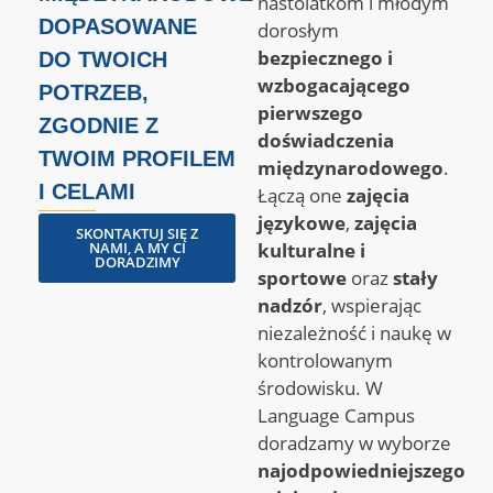
nastolatkom i młodym
DOPASOWANE
dorosłym
bezpiecznego i
DO TWOICH
wzbogacającego
POTRZEB,
pierwszego
ZGODNIE Z
doświadczenia
TWOIM PROFILEM
międzynarodowego
.
I CELAMI
Łączą one
zajęcia
językowe
,
zajęcia
SKONTAKTUJ SIĘ Z
NAMI, A MY CI
kulturalne i
DORADZIMY
sportowe
oraz
stały
nadzór
, wspierając
niezależność i naukę w
kontrolowanym
środowisku. W
Language Campus
doradzamy w wyborze
najodpowiedniejszego