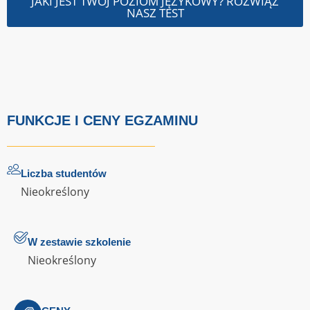
JAKI JEST TWÓJ POZIOM JĘZYKOWY? ROZWIĄŻ
NASZ TEST
FUNKCJE I CENY EGZAMINU
Liczba studentów
Nieokreślony
W zestawie szkolenie
Nieokreślony