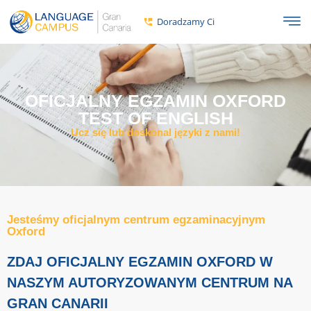
Doradzamy Ci
OFICJALNY EGZAMIN OXFORD
TEST OF ENGLISH
Ucz się lub doskonal języki z nami!
Jesteśmy oficjalnym centrum egzaminacyjnym
Oxford
ZDAJ OFICJALNY EGZAMIN OXFORD W
NASZYM AUTORYZOWANYM CENTRUM NA
GRAN CANARII