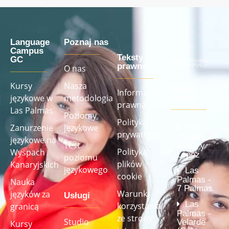
Language
Poznaj nas
Campus
Teksty
GC
prawne
O nas
Kursy
Nasza
Nasze
Informacja
językowe w
metodologia
centra
prawna
Las Palmas
Poziomy
Polityka
Zanurzenie
językowe
Las
prywatności
Palmas -
językowe na
Test
Mesa y
Polityka
Wyspach
López
poziomu
plików
Kanaryjskich
językowego
Las
cookie
Palmas -
Nauka
7 Palmas
Warunki
języków za
Usługi
Las
korzystania
granicą
Palmas -
ze strony
Studio
Velarde
Kursy