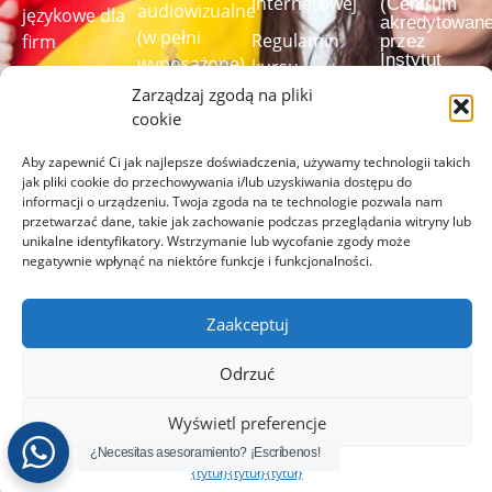
internetowej
(Centrum
audiowizualne
językowe dla
akredytowan
(w pełni
Regulamin
firm
przez
Instytut
wyposażone)
kursu
Cervantesa)
Zarządzaj zgodą na pliki
Test
Programy
Przezroczystość
językowy
cookie
nauki języka
Kanał informowania
szyte na
Aby zapewnić Ci jak najlepsze doświadczenia, używamy technologii takich
o
miarę
jak pliki cookie do przechowywania i/lub uzyskiwania dostępu do
Rozwiąż
nieprawidłowościach
informacji o urządzeniu. Twoja zgoda na te technologie pozwala nam
nasz test
przetwarzać dane, takie jak zachowanie podczas przeglądania witryny lub
językowy,
unikalne identyfikatory. Wstrzymanie lub wycofanie zgody może
negatywnie wpłynąć na niektóre funkcje i funkcjonalności.
aby
sprawdzić
swój poziom
Zaakceptuj
ZRÓB
Odrzuć
TEST
TUTAJ
Wyświetl preferencje
¿Necesitas asesoramiento? ¡Escríbenos!
{tytuł}
{tytuł}
{tytuł}