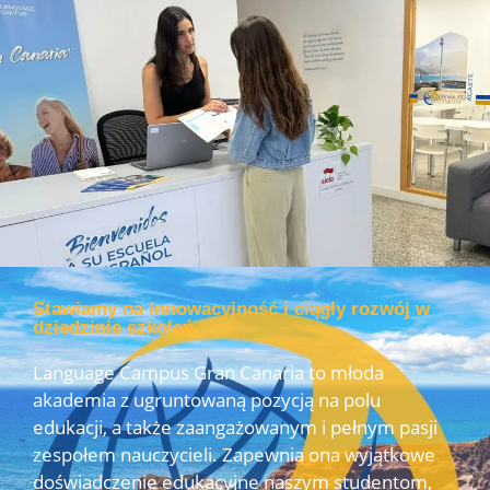
Stawiamy na innowacyjność i ciągły rozwój w
dziedzinie szkoleń
Language Campus Gran Canaria to młoda
akademia z ugruntowaną pozycją na polu
edukacji, a także zaangażowanym i pełnym pasji
zespołem nauczycieli. Zapewnia ona wyjątkowe
doświadczenie edukacyjne naszym studentom,