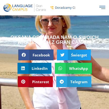
Doradzamy Ci
OKSANA OPOWIADA NAM O SWOICH
WRAŻENIACH Z GRAN CANARII
Facebook
Świergot
LinkedIn
WhatsApp
Pinterest
Telegram