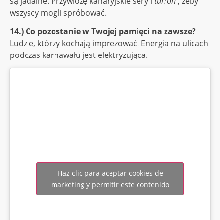
są jadalne. Przywiozę kanaryjskie sery i
turrón
, żeby
wszyscy mogli spróbować.
14.) Co pozostanie w Twojej pamięci na zawsze?
Ludzie, którzy kochają imprezować. Energia na ulicach
podczas karnawału jest elektryzująca.
Haz clic para aceptar cookies de
marketing y permitir este contenido