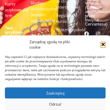
ze strony
Studio
Velarde
Kursy
internetowej
(Centrum
audiowizualne
językowe dla
akredytowan
(w pełni
Regulamin
firm
przez
Instytut
wyposażone)
kursu
Cervantesa)
Test
Programy
Przezroczystość
językowy
nauki języka
Kanał informowania
szyte na
Zarządzaj zgodą na pliki
o
miarę
cookie
Rozwiąż
nieprawidłowościach
nasz test
Aby zapewnić Ci jak najlepsze doświadczenia, używamy technologii takich
językowy,
jak pliki cookie do przechowywania i/lub uzyskiwania dostępu do
informacji o urządzeniu. Twoja zgoda na te technologie pozwala nam
aby
przetwarzać dane, takie jak zachowanie podczas przeglądania witryny lub
sprawdzić
unikalne identyfikatory. Wstrzymanie lub wycofanie zgody może
swój poziom
negatywnie wpłynąć na niektóre funkcje i funkcjonalności.
ZRÓB
Zaakceptuj
TEST
TUTAJ
Odrzuć