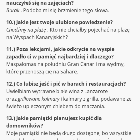
nauczyłeś się na zajęciach?
Burak
. Podoba mi się brzmienie tego słowa.
10.) Jakie jest twoje ulubione powiedzenie?
Chodźmy na plażę
. Kto nie chciałby pojechać na plażę
na Wyspach Kanaryjskich?
11.) Poza lekcjami, jakie odkrycie na wyspie
zapadło ci w pamięć najbardziej i dlaczego?
Maspalomas na południu Gran Canarii ma wydmy,
które przenoszą cię na Saharę.
12.) Co lubisz jeść i pić w barach i restauracjach?
Uwielbiam wytrawne białe wina z Lanzarote
oraz
grillowane kalmary
i kalmary z grilla, podawane ze
świeżo upieczonym chlebem do maczania.
13.) Jakie pamiątki planujesz kupić dla
domowników?
Moje pamiątki nie będą długo dostępne, bo wszystkie