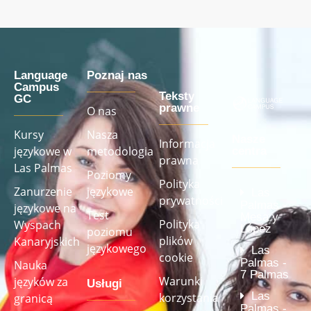
Language
Poznaj nas
Campus
Teksty
GC
prawne
O nas
Kursy
Nasza
Nasze
Informacja
językowe w
metodologia
centra
prawna
Las Palmas
Poziomy
Polityka
Zanurzenie
językowe
Las
prywatności
Palmas -
językowe na
Test
Mesa y
Polityka
Wyspach
López
poziomu
plików
Kanaryjskich
językowego
Las
cookie
Palmas -
Nauka
7 Palmas
Warunki
języków za
Usługi
Las
korzystania
granicą
Palmas -