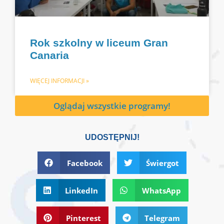
Rok szkolny w liceum Gran
Canaria
WIĘCEJ INFORMACJI »
Oglądaj wszystkie programy!
UDOSTĘPNIJ!
Facebook
Świergot
LinkedIn
WhatsApp
Pinterest
Telegram