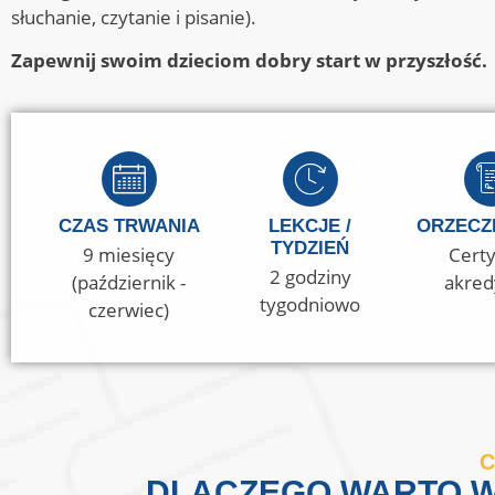
słuchanie, czytanie i pisanie).
Zapewnij swoim dzieciom dobry start w przyszłość.
CZAS TRWANIA
LEKCJE /
ORZECZ
TYDZIEŃ
9 miesięcy
Certy
2 godziny
(październik -
akred
tygodniowo
czerwiec)
C
DLACZEGO WARTO W