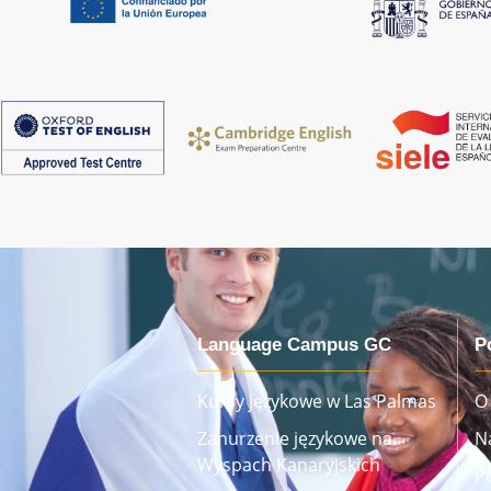
Language Campus GC
P
Kursy językowe w Las Palmas
O
Zanurzenie językowe na
N
Wyspach Kanaryjskich
P