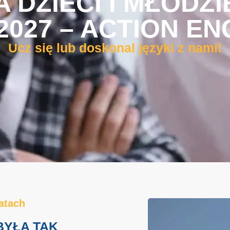
A DZIECI I MŁODZI
/2027 – ACTION EN
Ucz się lub doskonal języki z nami!
atach
BYŁA TAK