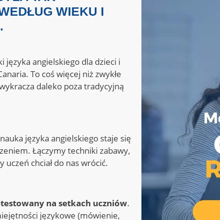
WEDŁUG WIEKU I
.
języka angielskiego dla dzieci i
anaria. To coś więcej niż zwykłe
 wykracza daleko poza tradycyjną
nauka języka angielskiego staje się
eniem. Łączymy techniki zabawy,
 uczeń chciał do nas wrócić.
rzetestowany na setkach uczniów
.
miejętności językowe (mówienie,