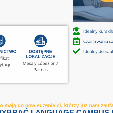
Idealny kurs dl
Czas trwania c
Idealny do nauk
NICTWO
DOSTĘPNE
LOKALIZACJE
fikat
Mesa y López or 7
ytacji
Palmas
o mają do powiedzenia ci, którzy już nam zaufa
YBRAĆ LANGUAGE CAMPUS 