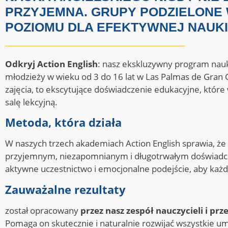
PRZYJEMNA. GRUPY PODZIELONE 
POZIOMU DLA EFEKTYWNEJ NAUKI
Odkryj Action English
: nasz ekskluzywny program nauki 
młodzieży w wieku od 3 do 16 lat w Las Palmas de Gran C
zajęcia, to ekscytujące doświadczenie edukacyjne, które
salę lekcyjną.
Metoda, która działa
W naszych trzech akademiach Action English sprawia, że ​​
przyjemnym, niezapomnianym i długotrwałym doświadcz
aktywne uczestnictwo i emocjonalne podejście, aby każdy
Zauważalne rezultaty
został opracowany
przez nasz zespół nauczycieli i p
Pomaga on skutecznie i naturalnie rozwijać wszystkie u