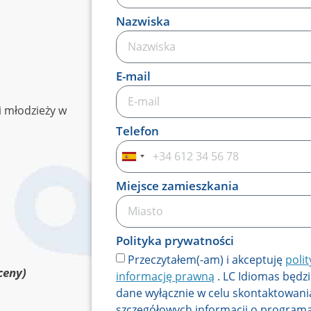
Nazwiska
E-mail
 i młodzieży w
Telefon
Spain
+34
Miejsce zamieszkania
Polityka prywatności
Przeczytałem(-am) i akceptuję
poli
ceny)
informację prawną
. LC Idiomas będz
dane wyłącznie w celu skontaktowania
szczegółowych informacji o programac