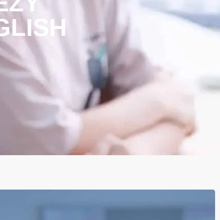
EŻY
GLISH