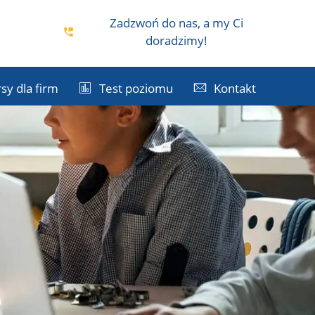
Zadzwoń do nas, a my Ci
i
doradzimy!
sy dla firm
Test poziomu
Kontakt