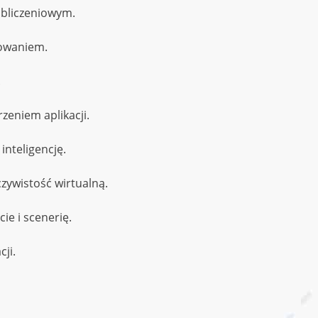
obliczeniowym.
mowaniem.
.
eniem aplikacji.
inteligencję.
zywistość wirtualną.
ie i scenerię.
cji.