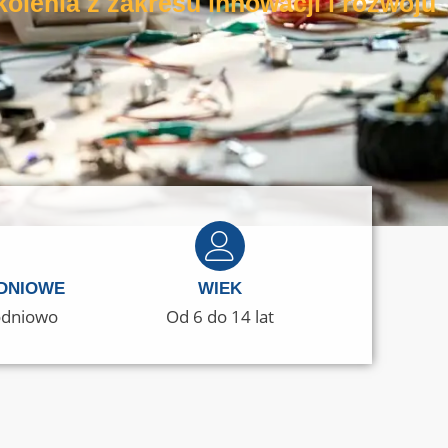
olenia z zakresu innowacji i rozwoju
DNIOWE
WIEK
godniowo
Od 6 do 14 lat