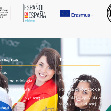
oznaj nas
Teksty prawne
 nas
Informacja prawna
asza metodologia
Polityka prywatności
oziomy językowe
Polityka plików cookie
est poziomu językowego
Warunki korzystania ze
strony internetowej
sługi