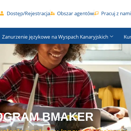
Dostęp/Rejestracja
Obszar agentów
Pracuj z nam
Zanurzenie językowe na Wyspach Kanaryjskich
Kur
OGRAM BMAKER