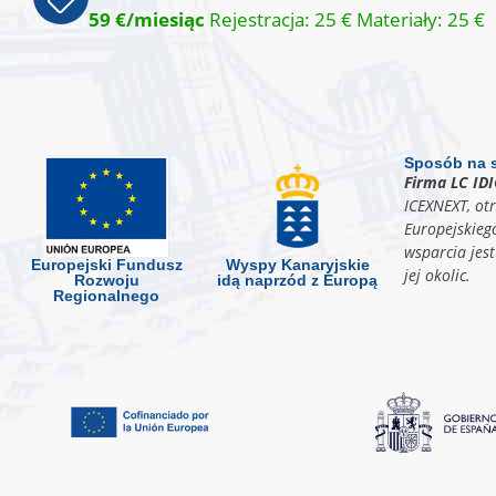
59 €/miesiąc
Rejestracja: 25 € Materiały: 25 €
Sposób na 
Firma LC ID
ICEXNEXT, ot
Europejskieg
wsparcia jes
Europejski Fundusz
Wyspy Kanaryjskie
jej okolic.
Rozwoju
idą naprzód z Europą
Regionalnego