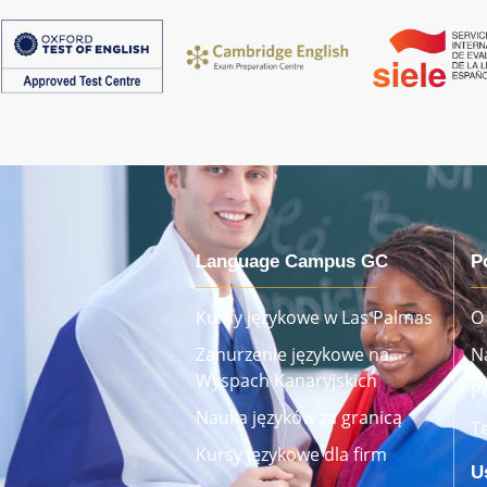
Language Campus GC
P
Kursy językowe w Las Palmas
O
Zanurzenie językowe na
N
Wyspach Kanaryjskich
P
Nauka języków za granicą
T
Kursy językowe dla firm
U