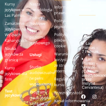
Kursy
Nasza
Nasze
Informacja
językowe w
metodologia
centra
prawna
Las Palmas
Poziomy
Polityka
Zanurzenie
językowe
Las
prywatności
Palmas -
językowe na
Test
Mesa y
Polityka
Wyspach
López
poziomu
plików
Kanaryjskich
językowego
Las
cookie
Palmas -
Nauka
7 Palmas
Warunki
języków za
Usługi
Las
korzystania
granicą
Palmas -
ze strony
Studio
Velarde
Kursy
internetowej
(Centrum
audiowizualne
językowe dla
akredytowan
(w pełni
Regulamin
firm
przez
Instytut
wyposażone)
kursu
Cervantesa)
Test
Programy
Przezroczystość
językowy
nauki języka
Kanał informowania
szyte na