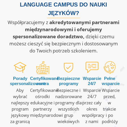
LANGUAGE CAMPUS DO NAUKI
JĘZYKÓW?
Współpracujemy z
akredytowanymi partnerami
międzynarodowymi i oferujemy
spersonalizowane doradztwo,
dzięki czemu
możesz cieszyć się bezpiecznym i dostosowanym
do Twoich potrzeb szkoleniem.
Porady
Certyfikowane
Bezpieczne
Wsparcie
Pełne
spersonalizowane
centra
programy
24/7
wsparcie
Aby
Certyfikowane
Bezpieczne i
Wsparcie
Wsparcie
wybrać
ośrodki
nadzorowane
24/7
przed,
najlepszy
edukacyjne i
programy dla
przez cały
w
program
partnerzy
wszystkich
okres
trakcie
językowy
międzynarodowi
grup
współpracy
i po
za granicą
wiekowych
z nami
podróży