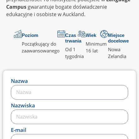
Campus
gwarantuje bogate doświadczenie
edukacyjne i osobiste w Auckland.
Poziom
Czas
Wiek
Miejsce
trwania
docelowe
Początkujący do
Minimum
Od 1
Nowa
zaawansowanego
16 lat
tygodnia
Zelandia
Nazwa
Nazwiska
E-mail