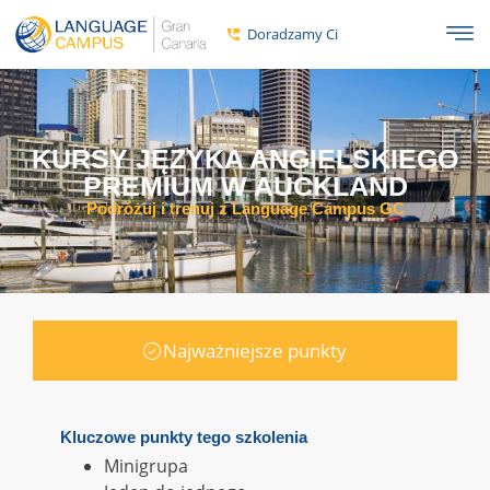
Doradzamy Ci
KURSY JĘZYKA ANGIELSKIEGO
PREMIUM W AUCKLAND
Podróżuj i trenuj z Language Campus GC
Najważniejsze punkty
Kluczowe punkty tego szkolenia
Minigrupa