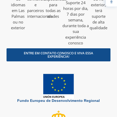
Suporte 24
idiomas
​​e
para
exterior,
horas por dia,
em Las
parceiros
todas as
terá
7 dias por
Palmas
internacionais
idades
suporte
semana,
ou no
de alta
durante toda a
exterior
qualidade
sua
experiência
conosco
ENTRE EM CONTATO CONOSCO E VIVA ESSA
EXPERIÊNCIA!
Fundo Europeu de Desenvolvimento Regional