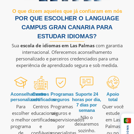
O que dizem aqueles que já confiaram em nós
POR QUE ESCOLHER O LANGUAGE
CAMPUS GRAN CANARIA PARA
ESTUDAR IDIOMAS?
Sua
escola de idiomas em Las Palmas
com garantia
internacional. Oferecemos aconselhamento
personalizado e parceiros credenciados para uma
experiência de aprendizado segura e sob medida.
Aconselhamento
Centros
Programas
Suporte 24
Apoio
personalizado
certificados
seguros
horas por dia,
total
7 dias por
Para
Centros
Programas
Quer você
semana
escolher
educacionais
seguros e
estude
Não o
o melhor
certificados
supervisionados
em Las
deixaremos
programa
e
por
Palmas
IDIOMA
sozinho.
de
confiáveis
especialistas
ou no