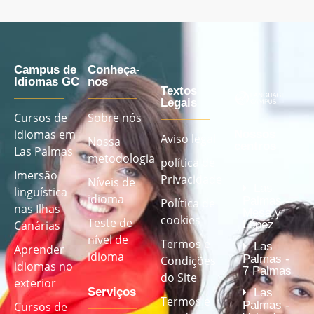
Campus de
Conheça-
Idiomas GC
nos
Textos
Legais
Cursos de
Sobre nós
idiomas em
Nossos
Aviso legal
Nossa
centros
Las Palmas
metodologia
política de
Imersão
Privacidade
Níveis de
Las
linguística
idioma
Palmas -
Política de
nas Ilhas
Mesa y
cookies
Teste de
López
Canárias
nível de
Termos e
Las
Aprender
idioma
Palmas -
Condições
idiomas no
7 Palmas
do Site
exterior
Serviços
Las
Termos e
Palmas -
Cursos de