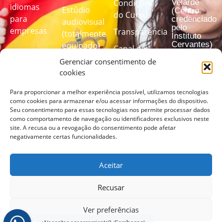
Velarde
Condições
idiomas
Estúdio
(Centro
do Curso
para
credenciado
audiovisual
pelo
empresas
Transparência
(totalmente
Instituto
Cervantes)
equipado)
Canal de
Teste de
denúncias
Gerenciar consentimento de
Programas de
idioma
cookies
treinamento
de idiomas
Para proporcionar a melhor experiência possível, utilizamos tecnologias
Faça nosso
personalizados
como cookies para armazenar e/ou acessar informações do dispositivo.
teste de
Seu consentimento para essas tecnologias nos permite processar dados
como comportamento de navegação ou identificadores exclusivos neste
idioma para
site. A recusa ou a revogação do consentimento pode afetar
descobrir
negativamente certas funcionalidades.
seu nível
Aceitar
FAÇA
O
TESTE
Recusar
AQUI
Ver preferências