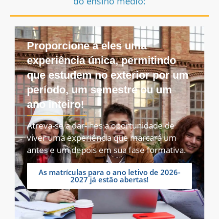
do ensino médio:
Proporcione a eles uma
experiência única, permitindo
que estudem no exterior por um
período, um semestre ou um
ano inteiro!
Atreva-se a dar-lhes a oportunidade de
viver uma experiência que marcará um
antes e um depois em sua fase formativa.
As matrículas para o ano letivo de 2026-
2027 já estão abertas!