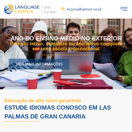
Aconselhamos você
ANO DO ENSINO MÉDIO EM GRAN
CANARIA
Um ano inteiro, um semestre ou um ano letivo no
paraíso!
DESCUBRA TODAS AS INFORMAÇÕES AQUI
Educação de alto nível garantida
ESTUDE IDIOMAS CONOSCO EM LAS
PALMAS DE GRAN CANARIA