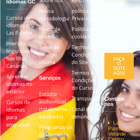
Sobre nós
Aviso legal
Idiomas GC
Nossa
política de
Faça nosso
Cursos de
metodologia
Privacidade
teste de
idiomas em
Níveis de
Política de
idioma para
Las Palmas
idioma
cookies
descobrir
Imersão
seu nível
Teste de
Termos e
linguística
nível de
Condições
nas Ilhas
FAÇA
idioma
do Site
O
Canárias
TESTE
Termos e
AQUI
Aprender
Serviços
Condições
idiomas no
do Curso
exterior
Estúdio
Transparência
Contate-
audiovisual
Cursos de
nos
(totalmente
Canal de
idiomas
equipado)
denúncias
para
Las
empresas
Programas de
Palmas -
Velarde -
treinamento
Centro