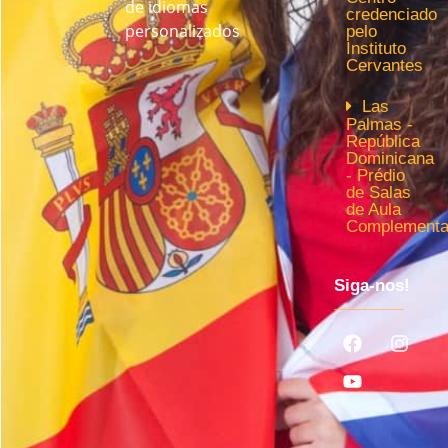
de idiomas
credenciado
personalizados
pelo
Instituto
Cervantes
Las
Palmas -
República
Dominicana
- Prédio
de Salas
de Aula
Complementa
Siga-nos!