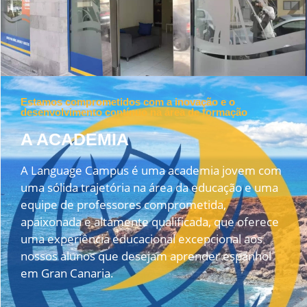
Estamos comprometidos com a inovação e o
desenvolvimento contínuo na área de formação
A ACADEMIA
A Language Campus é uma academia jovem com
uma sólida trajetória na área da educação e uma
equipe de professores comprometida,
apaixonada e altamente qualificada, que oferece
uma experiência educacional excepcional aos
nossos alunos que desejam aprender espanhol
em Gran Canaria.