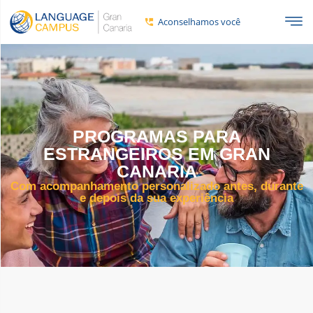
Aconselhamos você
PROGRAMAS PARA
ESTRANGEIROS EM GRAN
CANARIA
Com acompanhamento personalizado antes, durante
e depois da sua experiência