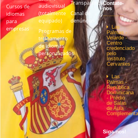
Transparência
Contate-
audiovisual
Cursos de
nos
(totalmente
Canal de
idiomas
equipado)
denúncias
para
Las
empresas
Programas de
Palmas -
Velarde -
treinamento
Centro
de idiomas
credenciado
personalizados
pelo
Instituto
Cervantes
Las
Palmas -
República
Dominicana
- Prédio
de Salas
de Aula
Complementa
Siga-nos!