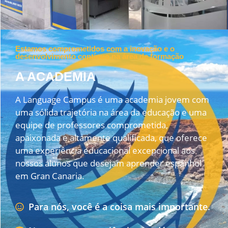
Estamos comprometidos com a inovação e o
desenvolvimento contínuo na área de formação
A ACADEMIA
A Language Campus é uma academia jovem com
uma sólida trajetória na área da educação e uma
equipe de professores comprometida,
apaixonada e altamente qualificada, que oferece
uma experiência educacional excepcional aos
nossos alunos que desejam aprender espanhol
em Gran Canaria.
Para nós, você é a coisa mais importante.