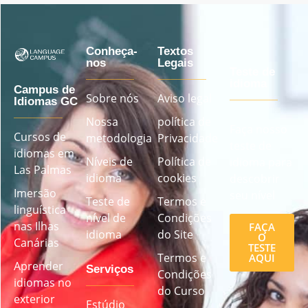
Conheça-
Textos
nos
Legais
Teste de
idioma
Campus de
Sobre nós
Aviso legal
Idiomas GC
Nossa
política de
Faça nosso
Cursos de
metodologia
Privacidade
teste de
idiomas em
Níveis de
Política de
idioma para
Las Palmas
idioma
cookies
descobrir
Imersão
seu nível
Teste de
Termos e
linguística
nível de
Condições
nas Ilhas
FAÇA
idioma
do Site
O
Canárias
TESTE
Termos e
AQUI
Aprender
Serviços
Condições
idiomas no
do Curso
exterior
Estúdio