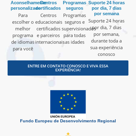
Aconselhamento
Centros
Programas
Suporte 24 horas
personalizado
certificados
seguros
por dia, 7 dias
por semana
Para
Centros
Programas
Suporte 24 horas
escolher o
educacionais
seguros e
por dia, 7 dias
melhor
certificados
supervisionados
por semana,
programa
e parceiros
para todas
durante toda a
de idiomas
internacionais
as idades
sua experiência
para você
conosco
ENTRE EM CONTATO CONOSCO E VIVA ESSA
EXPERIÊNCIA!
Fundo Europeu de Desenvolvimento Regional