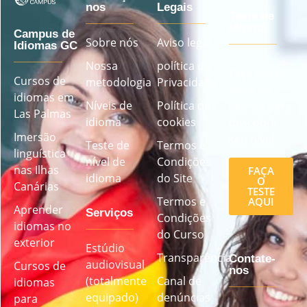
nos
Legais
Teste de
idioma
Campus de
Sobre nós
Aviso legal
Idiomas GC
Nossa
política de
Faça nosso
Cursos de
metodologia
Privacidade
teste de
idiomas em
Níveis de
Política de
idioma para
Las Palmas
idioma
cookies
descobrir
Imersão
seu nível
Teste de
Termos e
linguística
nível de
Condições
nas Ilhas
FAÇA
idioma
do Site
O
Canárias
TESTE
Termos e
AQUI
Aprender
Serviços
Condições
idiomas no
do Curso
exterior
Estúdio
Transparência
Contate-
audiovisual
Cursos de
nos
(totalmente
Canal de
idiomas
equipado)
denúncias
para