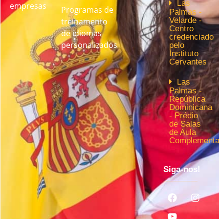
Las
empresas
Programas de
Palmas -
Velarde -
treinamento
Centro
de idiomas
credenciado
personalizados
pelo
Instituto
Cervantes
Las
Palmas -
República
Dominicana
- Prédio
de Salas
de Aula
Complementa
Siga-nos!