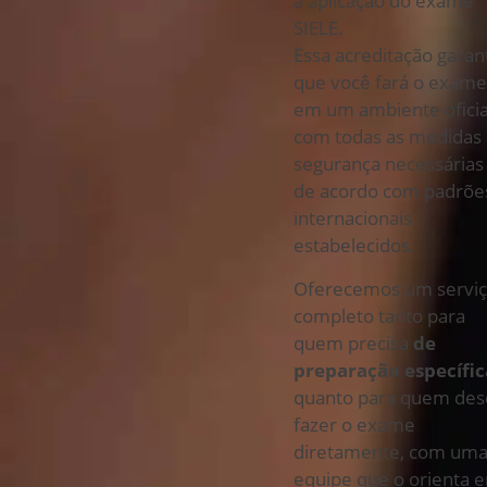
a aplicação do exame
SIELE.
Essa acreditação garan
que você fará o exam
em um ambiente oficia
com todas as medidas
segurança necessárias
de acordo com padrõe
internacionais
estabelecidos.
Oferecemos um servi
completo tanto para
quem precisa
de
preparação específic
quanto para quem des
fazer o exame
diretamente, com um
equipe que o orienta 