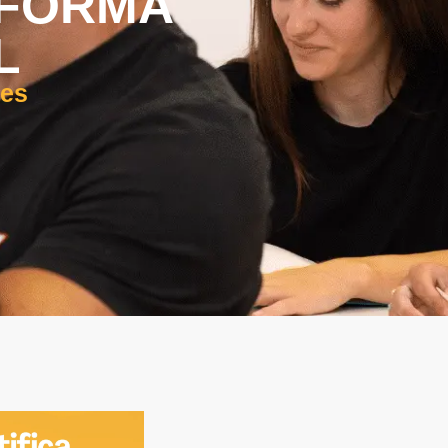
 FORMA
L
tes