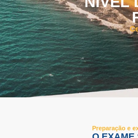
NÍVEL
Ce
Preparação e 
O EXAME 