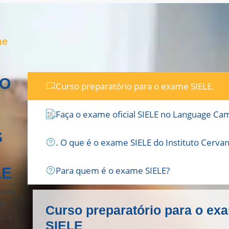
me
DO
Curso preparatório para o exame SIELE.
Faça o exame oficial SIELE no Language C
S
. O que é o exame SIELE do Instituto Cerva
Para quem é o exame SIELE?
LE
é
um
lo
Curso preparatório para o ex
ara
SIELE