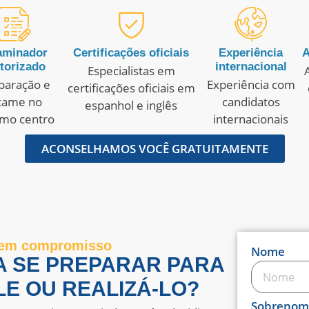
aminador
Certificações oficiais
Experiência
A
torizado
internacional
Especialistas em
paração e
Experiência com
certificações oficiais em
xame no
candidatos
espanhol e inglês
mo centro
internacionais
ACONSELHAMOS VOCÊ GRATUITAMENTE
 sem compromisso
Nome
A SE PREPARAR PARA
LE OU REALIZÁ-LO?
Sobrenom