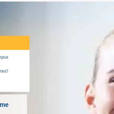
ampus
ntes?
ame