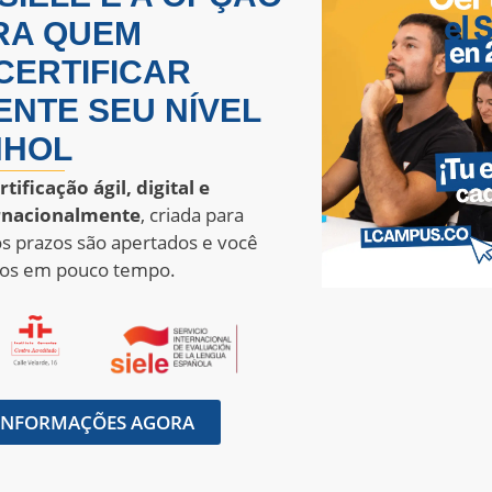
RA QUEM
CERTIFICAR
NTE SEU NÍVEL
NHOL
rtificação ágil, digital e
rnacionalmente
, criada para
s prazos são apertados e você
ados em pouco tempo.
S INFORMAÇÕES AGORA