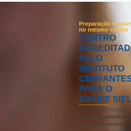
Preparação e exa
no mesmo centro
CENTRO
ACREDITA
PELO
INSTITUTO
CERVANTE
PARA O
EXAME SIE
O Language Campus 
centro acreditado pe
Instituto Cervantes
p