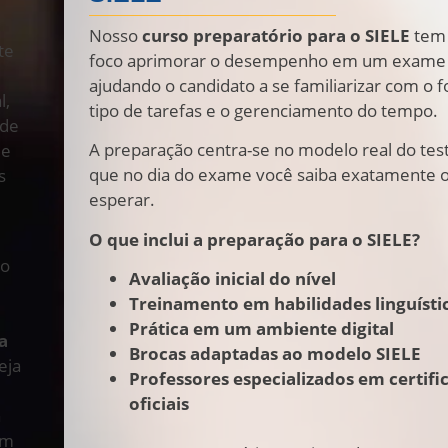
Nosso
curso preparatório para o SIELE
tem
te
foco aprimorar o desempenho em um exame d
e
ajudando o candidato a se familiarizar com o 
l,
tipo de tarefas e o gerenciamento do tempo.
 de
A preparação centra-se no modelo real do test
 e
que no dia do exame você saiba exatamente 
s
esperar.
O que inclui a preparação para o SIELE?
ço
Avaliação inicial do nível
Treinamento em habilidades linguísti
Prática em um ambiente digital
a
Brocas adaptadas ao modelo SIELE
eja
Professores especializados em certifi
oficiais
a
em