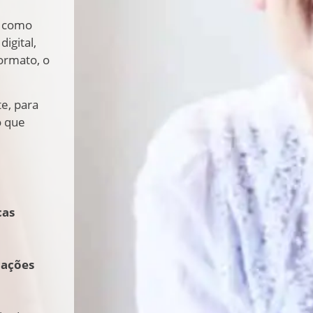
 como
igital,
formato, o
e, para
o que
cas
cações