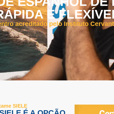
 DE ESPANHOL DE
RÁPIDA E FLEXÍVE
ntro acreditado pelo Instituto Cervan
exame SIELE
SIELE É A OPÇÃO