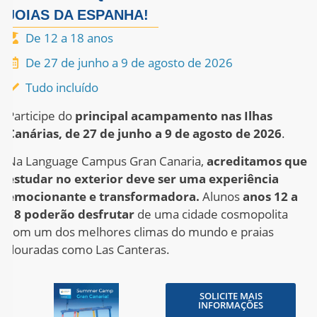
JOIAS DA ESPANHA!
De 12 a 18 anos
De 27 de junho a 9 de agosto de 2026
Tudo incluído
Participe do
principal acampamento nas Ilhas
Canárias, de
27 de junho a 9 de agosto de 2026
.
Na Language Campus Gran Canaria,
acreditamos que
estudar no exterior deve ser uma experiência
emocionante e transformadora
.
Alunos
anos
12 a
18
poderão desfrutar
de uma cidade cosmopolita
com um dos melhores climas do mundo e praias
douradas como Las Canteras
.
SOLICITE MAIS
INFORMAÇÕES