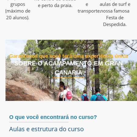
grupos
e
aulas de surf e
e perto da praia.
(máximo de
transporte.
nossa famosa
20 alunos).
Festa de
Despedida.
Garantimos que você terá uma experiência única
SOBRE O ACAMPAMENTO EM GRAN
CANARIA
O que você encontrará no curso?
Aulas e estrutura do curso