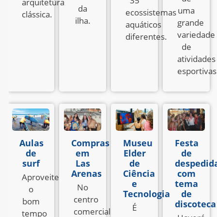
35
arquitetura
da
uma
ecossistemas
clássica.
ilha.
grande
aquáticos
variedade
diferentes.
de
atividades
esportivas
Aulas
Compras
Museu
Festa
de
em
Elder
de
surf
Las
de
despedid
Arenas
Ciência
com
Aproveite
e
tema
No
o
Tecnologia
de
centro
bom
discoteca
É
comercial
tempo