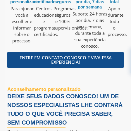
personalizado
certificados
seguros
por dia, 7 dias
total
por semana
Para ajudar
Centros
Programas
Apoio
Suporte 24 horas
você a
educacionais
seguros
durante
por dia, 7 dias
escolher e
e
e 100%
todo
por semana,
informar
programas
supervisionados.
o
durante toda a
sobre o
certificados.
processo.
sua experiência
processo.
conosco.
ENTRE EM CONTATO CONOSCO E VIVA ESSA
EXPERIÊNCIA!
Aconselhamento personalizado
DEIXE SEUS DADOS CONOSCO! UM DE
NOSSOS ESPECIALISTAS LHE CONTARÁ
TUDO O QUE VOCÊ PRECISA SABER,
SEM COMPROMISSO