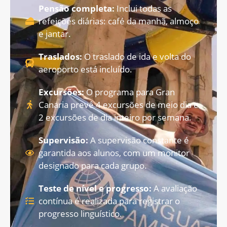
Pensão completa:
Inclui todas as
refeições diárias: café da manhã, almoço
e jantar.
Traslados:
O traslado de ida e volta do
aeroporto está incluído.
Excursões:
O programa para Gran
Canaria prevê 4 excursões de meio dia e
2 excursões de dia inteiro por semana.
Supervisão:
A supervisão constante é
garantida aos alunos, com um monitor
designado para cada grupo.
Teste de nível e progresso:
A avaliação
contínua é realizada para registrar o
progresso linguístico.