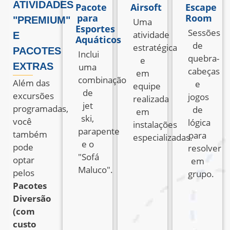
ATIVIDADES
Pacote
Airsoft
Escape
para
Room
"PREMIUM"
Uma
Esportes
Sessões
atividade
E
Aquáticos
de
estratégica
PACOTES
Inclui
quebra-
e
EXTRAS
uma
cabeças
em
combinação
Além das
e
equipe
de
excursões
jogos
realizada
jet
programadas,
de
em
ski,
você
lógica
instalações
parapente
também
para
especializadas.
e o
pode
resolver
"Sofá
optar
em
Maluco".
pelos
grupo.
Pacotes
Diversão
(com
custo