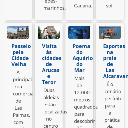
leões-
Canaria.
sol.
marinhos.
Passeio
Visita
Poema
Esportes
pela
às
do
na
Cidade
cidades
Aquário
praia
Velha
de
do
de
Arucas
Mar
Las
A
e
Alcarava
Mais
principal
Teror
É o
de
rua
Duas
cenário
12.000
comercial
aldeias
perfeito
metros
de
estão
para
quadrados
Las
localizadas
a
para
Palmas,
no
prática
descobrir
com
centro
de