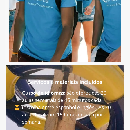
Serviços e materiais incluídos
Curso de idiomas:
são oferecidas 20
aulas semanais de 45 minutos cada
(escolha entre espanhol e inglês). As 20
aulas totalizam 15 horas de aula por
semana.