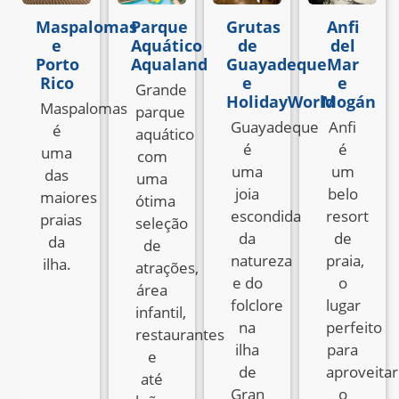
Maspalomas
Parque
Grutas
Anfi
e
Aquático
de
del
Porto
Aqualand
Guayadeque
Mar
Rico
e
e
Grande
HolidayWorld
Mogán
Maspalomas
parque
Guayadeque
Anfi
é
aquático
é
é
uma
com
uma
um
das
uma
joia
belo
maiores
ótima
escondida
resort
praias
seleção
da
de
da
de
natureza
praia,
ilha.
atrações,
e do
o
área
folclore
lugar
infantil,
na
perfeito
restaurantes
ilha
para
e
de
aproveitar
até
Gran
o