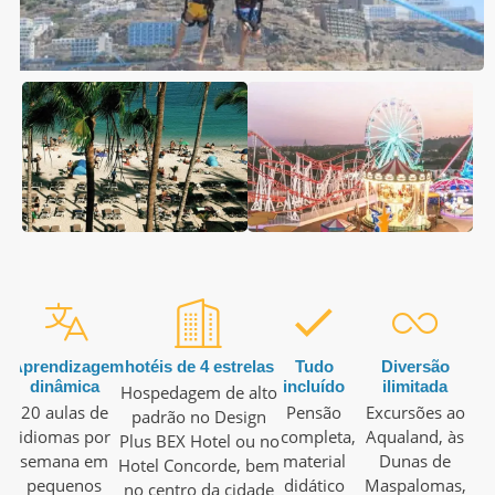
Aprendizagem
hotéis de 4 estrelas
Tudo
Diversão
dinâmica
incluído
ilimitada
Hospedagem de alto
20 aulas de
Pensão
Excursões ao
padrão no Design
idiomas por
completa,
Aqualand, às
Plus BEX Hotel ou no
semana em
material
Dunas de
Hotel Concorde, bem
pequenos
didático
Maspalomas,
no centro da cidade