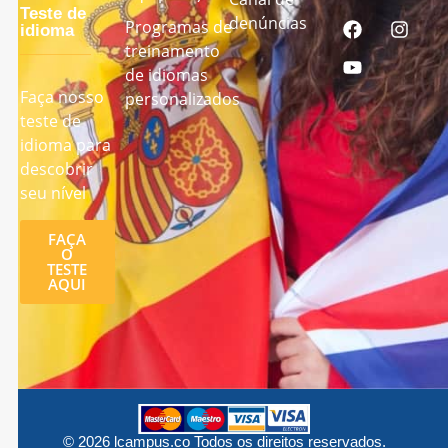
Teste de
denúncias
Programas de
idioma
treinamento
de idiomas
Faça nosso
personalizados
teste de
idioma para
descobrir
seu nível
FAÇA
O
TESTE
AQUI
© 2026 lcampus.co Todos os direitos reservados.