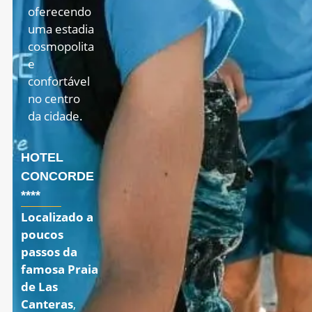
oferecendo
uma estadia
cosmopolita
e
confortável
no centro
da cidade
.
HOTEL
CONCORDE
****
Localizado a
poucos
passos da
famosa Praia
de Las
Canteras
,