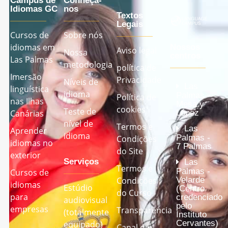
Campus de
Conheça-
Idiomas GC
nos
Textos
Legais
Cursos de
Sobre nós
idiomas em
Nossos
Aviso legal
Nossa
centros
Las Palmas
metodologia
política de
Imersão
Privacidade
Níveis de
Las
linguística
idioma
Palmas -
Política de
nas Ilhas
Mesa y
cookies
Teste de
López
Canárias
nível de
Termos e
Las
Aprender
idioma
Palmas -
Condições
idiomas no
7 Palmas
do Site
exterior
Serviços
Las
Termos e
Palmas -
Cursos de
Velarde
Condições
idiomas
Estúdio
(Centro
do Curso
para
credenciado
audiovisual
pelo
empresas
Transparência
(totalmente
Instituto
Cervantes)
equipado)
Canal de