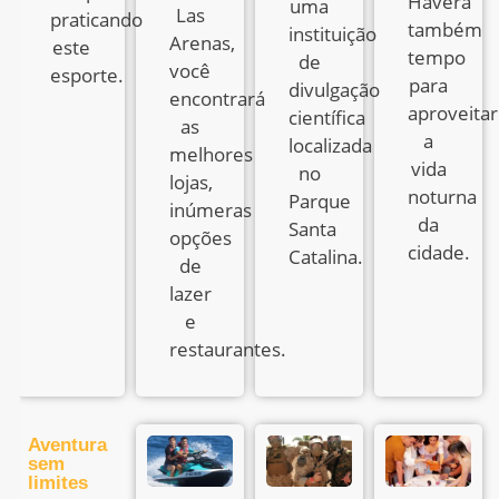
Haverá
uma
Las
praticando
também
instituição
Arenas,
este
tempo
de
você
esporte.
para
divulgação
encontrará
aproveitar
científica
as
a
localizada
melhores
vida
no
lojas,
noturna
Parque
inúmeras
da
Santa
opções
cidade.
Catalina.
de
lazer
e
restaurantes.
Aventura
sem
limites