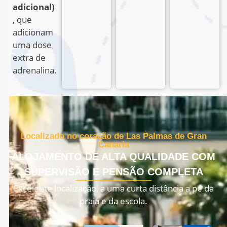
adicional)
, que
adicionam
uma dose
extra de
adrenalina.
Localizado no coração de Las Palmas de Gran
Canaria
ALOJAMENTO DE ALTA QUALIDADE COM
SUPERVISÃO E PENSÃO COMPLETA
Excelente localização, a uma curta distância a pé da
praia e da escola.