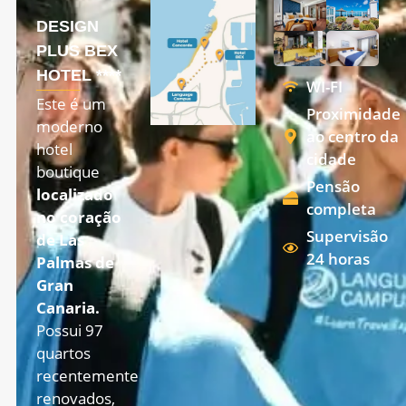
DESIGN
PLUS BEX
HOTEL ****
WI-FI
Este é um
Proximidade
moderno
ao centro da
hotel
cidade
boutique
Pensão
localizado
completa
no coração
Supervisão
de Las
24 horas
Palmas de
Gran
Canaria
.
Possui 97
quartos
recentemente
renovados,