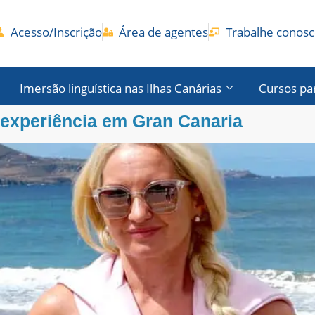
Acesso/Inscrição
Área de agentes
Trabalhe conos
Imersão linguística nas Ilhas Canárias
Cursos pa
experiência em Gran Canaria