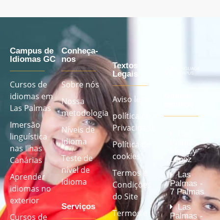
Campus de
Conheça-
Idiomas GC
nos
Textos
Legais
Cursos de
Sobre nós
idiomas em
Nossos
Aviso legal
Nossa
centros
Las Palmas
metodologia
política de
Imersão
Privacidade
Níveis de
Las
linguística
idioma
Palmas -
Política de
nas Ilhas
Mesa y
cookies
Teste de
López
Canárias
nível de
Termos e
Las
Aprender
idioma
Palmas -
Condições
idiomas no
7 Palmas
do Site
exterior
Serviços
Las
Termos e
Palmas -
Cursos de