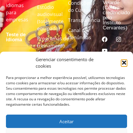
Velarde
Condições
idiomas
Estúdio
(Centro
do Curso
para
credenciado
audiovisual
pelo
empresas
Transparência
(totalmente
Instituto
Cervantes)
equipado)
Canal de
Teste de
denúncias
Programas de
idioma
treinamento
de idiomas
Faça nosso
Gerenciar consentimento de
personalizados
cookies
teste de
idioma para
Para proporcionar a melhor experiência possível, utilizamos tecnologias
descobrir
como cookies para armazenar e/ou acessar informações do dispositivo.
seu nível
Seu consentimento para essas tecnologias nos permite processar dados
como comportamento de navegação ou identificadores exclusivos neste
site. A recusa ou a revogação do consentimento pode afetar
FAÇA
negativamente certas funcionalidades.
O
TESTE
AQUI
Aceitar