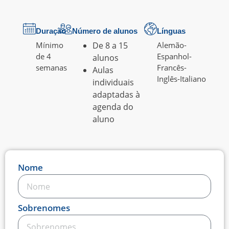
Duração
Número de alunos
Línguas
Mínimo
De 8 a 15
Alemão
-
de 4
Espanhol
-
alunos
semanas
Francês
-
Aulas
Inglês
-
Italiano
individuais
adaptadas à
agenda do
aluno
Nome
Sobrenomes