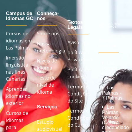
Campus de
Conheça-
Idiomas GC
nos
Textos
Legais
Cursos de
Sobre nós
idiomas em
Nossos
Aviso legal
Nossa
centros
Las Palmas
metodologia
política de
Imersão
Privacidade
Níveis de
Las
linguística
idioma
Palmas -
Política de
nas Ilhas
Mesa y
cookies
Teste de
López
Canárias
nível de
Termos e
Las
Aprender
idioma
Palmas -
Condições
idiomas no
7 Palmas
do Site
exterior
Serviços
Las
Termos e
Palmas -
Cursos de
Velarde
Condições
idiomas
Estúdio
(Centro
do Curso
para
credenciado
audiovisual