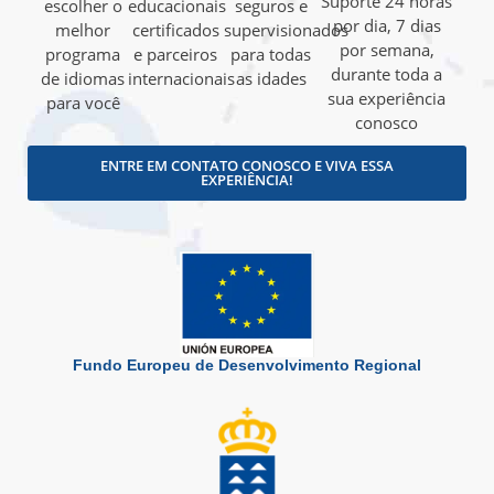
Suporte 24 horas
escolher o
educacionais
seguros e
por dia, 7 dias
melhor
certificados
supervisionados
por semana,
programa
e parceiros
para todas
durante toda a
de idiomas
internacionais
as idades
sua experiência
para você
conosco
ENTRE EM CONTATO CONOSCO E VIVA ESSA
EXPERIÊNCIA!
Fundo Europeu de Desenvolvimento Regional