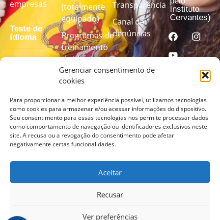
pelo
empresas
Transparência
(totalmente
Instituto
Cervantes)
equipado)
Canal de
Teste de
denúncias
Programas de
idioma
treinamento
de idiomas
Faça nosso
Gerenciar consentimento de
personalizados
cookies
teste de
idioma para
Para proporcionar a melhor experiência possível, utilizamos tecnologias
descobrir
como cookies para armazenar e/ou acessar informações do dispositivo.
seu nível
Seu consentimento para essas tecnologias nos permite processar dados
como comportamento de navegação ou identificadores exclusivos neste
site. A recusa ou a revogação do consentimento pode afetar
FAÇA
negativamente certas funcionalidades.
O
TESTE
AQUI
Aceitar
Recusar
Ver preferências