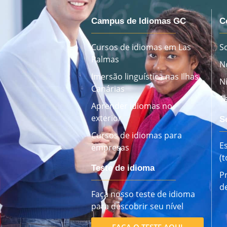
Campus de Idiomas GC
C
Cursos de idiomas em Las
S
Palmas
N
Imersão linguística nas Ilhas
N
Canárias
T
Aprender idiomas no
exterior
S
Cursos de idiomas para
E
empresas
(
Teste de idioma
P
d
Faça nosso teste de idioma
para descobrir seu nível