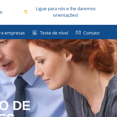
Ligue para nós e lhe daremos
co
orientações!
ra empresas
Teste de nível
Contato
O DE