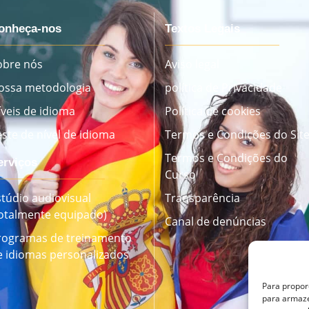
onheça-nos
Textos Legais
obre nós
Aviso legal
ossa metodologia
política de Privacidade
íveis de idioma
Política de cookies
este de nível de idioma
Termos e Condições do Sit
Termos e Condições do
erviços
Curso
stúdio audiovisual
Transparência
totalmente equipado)
Canal de denúncias
rogramas de treinamento
e idiomas personalizados
Para propor
para armaze