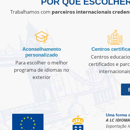
POR QUE ESCOLHER
Trabalhamos com
parceiros internacionais crede
Aconselhamento
Centros certific
personalizado
Centros educacio
Para escolher o melhor
certificados e par
programa de idiomas no
internacionai
exterior
Uma forma d
A LC IDIOMA
Exportação I