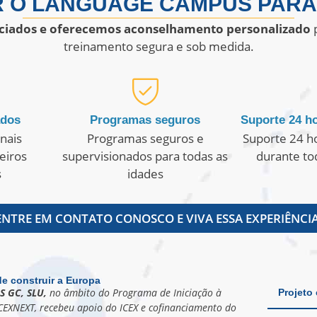
 O LANGUAGE CAMPUS PARA
nciados e oferecemos aconselhamento personalizado
p
treinamento segura e sob medida.
ados
Programas seguros
Suporte 24 ho
nais
Programas seguros e
Suporte 24 ho
ceiros
supervisionados para todas as
durante to
s
idades
ENTRE EM CONTATO CONOSCO E VIVA ESSA EXPERIÊNCIA
e construir a Europa
S GC, SLU,
no âmbito do Programa de Iniciação à
Projeto
CEXNEXT, recebeu apoio do ICEX e cofinanciamento do