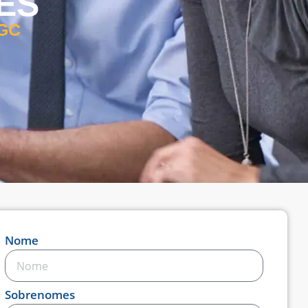
ES
 GC
Nome
Sobrenomes