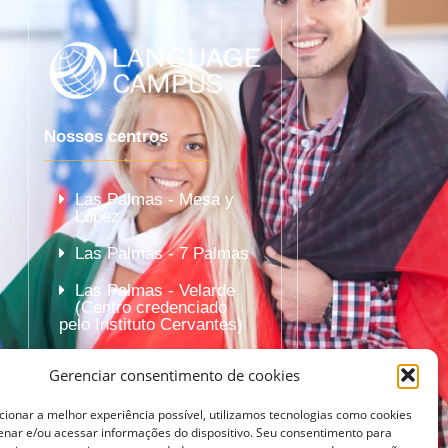
Nossos centros
e
Las Palmas - Mesa y
López
Las Palmas - 7 Palmas
Las Palmas - Velarde
(Centro credenciado
pelo Instituto Cervantes)
Gerenciar consentimento de cookies
cionar a melhor experiência possível, utilizamos tecnologias como cookies
nar e/ou acessar informações do dispositivo. Seu consentimento para