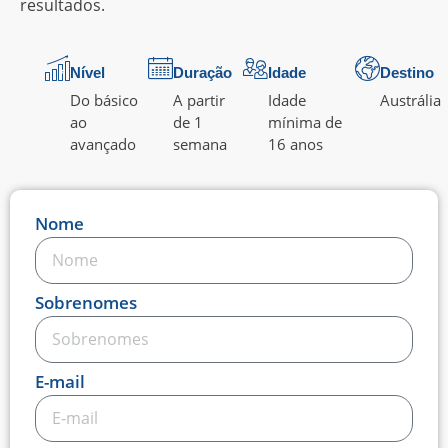
resultados.
Nível
Duração
Idade
Destino
Do básico
A partir
Idade
Austrália
ao
de 1
mínima de
avançado
semana
16 anos
Nome
Sobrenomes
E-mail