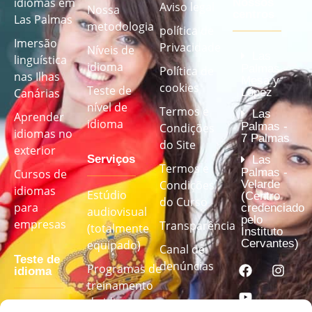
idiomas em
Nossos
Aviso legal
Nossa
centros
Las Palmas
metodologia
política de
Imersão
Privacidade
Níveis de
Las
linguística
idioma
Palmas -
Política de
nas Ilhas
Mesa y
cookies
Teste de
López
Canárias
nível de
Termos e
Las
Aprender
idioma
Palmas -
Condições
idiomas no
7 Palmas
do Site
exterior
Serviços
Las
Termos e
Palmas -
Cursos de
Velarde
Condições
idiomas
Estúdio
(Centro
do Curso
para
credenciado
audiovisual
pelo
empresas
Transparência
(totalmente
Instituto
Cervantes)
equipado)
Canal de
Teste de
denúncias
Programas de
idioma
treinamento
de idiomas