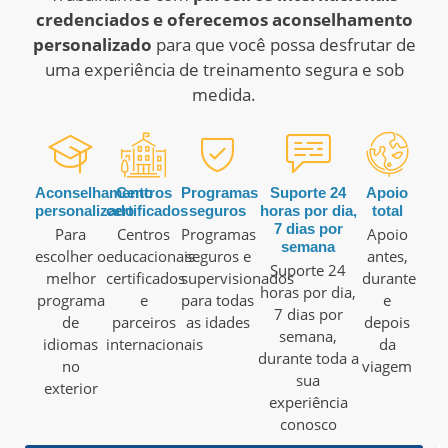
credenciados e oferecemos aconselhamento
personalizado
para que você possa desfrutar de
uma experiência de treinamento segura e sob
medida.
Aconselhamento
Centros
Programas
Suporte 24
Apoio
personalizado
certificados
seguros
horas por dia,
total
7 dias por
Para
Centros
Programas
Apoio
semana
escolher o
educacionais
seguros e
antes,
Suporte 24
melhor
certificados
supervisionados
durante
horas por dia,
programa
e
para todas
e
7 dias por
de
parceiros
as idades
depois
semana,
idiomas
internacionais
da
durante toda a
no
viagem
sua
exterior
experiência
conosco