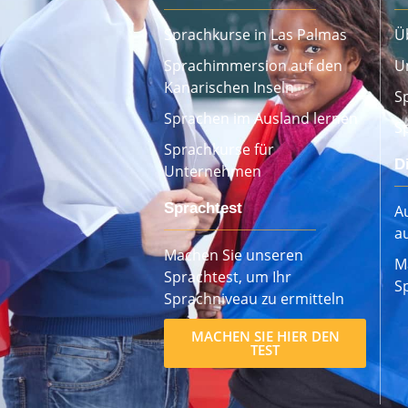
Sprachkurse in Las Palmas
Ü
Sprachimmersion auf den
U
Kanarischen Inseln
S
Sprachen im Ausland lernen
S
Sprachkurse für
D
Unternehmen
Sprachtest
Au
a
Machen Sie unseren
M
Sprachtest, um Ihr
S
Sprachniveau zu ermitteln
MACHEN SIE HIER DEN
TEST