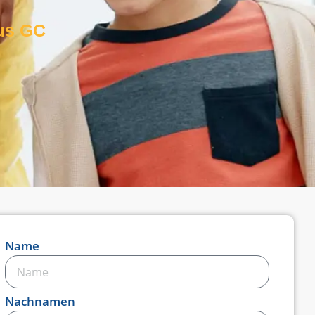
us GC
Name
Nachnamen