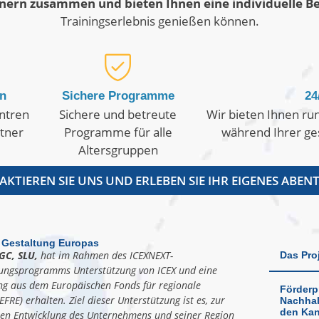
tnern zusammen und bieten Ihnen eine individuelle B
Trainingserlebnis genießen können.
en
Sichere Programme
24
entren
Sichere und betreute
Wir bieten Ihnen ru
rtner
Programme für alle
während Ihrer ge
Altersgruppen
KTIEREN SIE UNS UND ERLEBEN SIE IHR EIGENES ABEN
 Gestaltung Europas
GC, SLU,
hat im Rahmen des ICEXNEXT-
Das Pro
ungsprogramms Unterstützung von ICEX und eine
ng aus dem Europäischen Fonds für regionale
Förderp
EFRE) erhalten. Ziel dieser Unterstützung ist es, zur
Nachhal
den Kan
len Entwicklung des Unternehmens und seiner Region