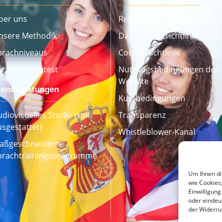
ber uns
Rechtlicher Hinweis
nsere Methodik
Datenschutzrichtlinie
prachniveaus
Cookie-Richtlinie
prachniveautest
Nutzungsbedingungen der
Website
ienstleistungen
Kursbedingungen
diovisuelles Studio (voll
Transparenz
usgestattet)
Whistleblower-Kanal
aßgeschneiderte
prachtrainingsprogramme
Um Ihnen di
wie Cookies
Einwilligung
oder eindeu
der Widerru