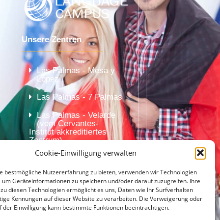
Unsere Zentren
Las Palmas - Mesa y
López
Las Palmas - 7 Palmas
Las Palmas - Velarde
(vom Cervantes-
Institut akkreditiertes
Zentrum)
Cookie-Einwilligung verwalten
e bestmögliche Nutzererfahrung zu bieten, verwenden wir Technologien
, um Geräteinformationen zu speichern und/oder darauf zuzugreifen. Ihre
 zu diesen Technologien ermöglicht es uns, Daten wie Ihr Surfverhalten
tige Kennungen auf dieser Website zu verarbeiten. Die Verweigerung oder
f der Einwilligung kann bestimmte Funktionen beeinträchtigen.