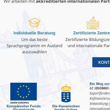
Wir arbeiten mit
akkreditierten internationalen Par
Individuelle Beratung
Zertifizierte Zentr
Um das beste
Zertifizierte Bildungsz
Sprachprogramm im Ausland
und internationale Pa
auszuwählen
KONTA
Ein Weg zur
LC IDIOMAS 
Exportförder
Kofinanzieru
Entwicklung (
Europäischer Fonds
Die Kanarischen
internationa
für regionale
Inseln rücken