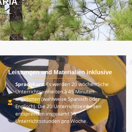
ARIA
Leistungen und Materialien inklusive
Sprachkurs:
Es werden 20 wöchentliche
Unterrichtseinheiten à 45 Minuten
angeboten (wahlweise Spanisch oder
Englisch). Die 20 Unterrichtseinheiten
entsprechen insgesamt 15
Unterrichtsstunden pro Woche.