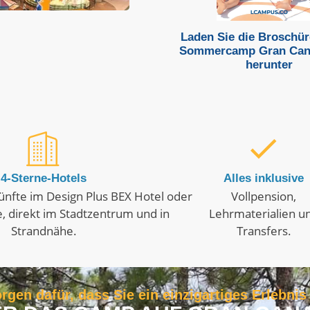
Laden Sie die Broschür
Sommercamp Gran Cana
herunter
4-Sterne-Hotels
Alles inklusive
ünfte im Design Plus BEX Hotel oder
Vollpension,
, direkt im Stadtzentrum und in
Lehrmaterialien u
Strandnähe.
Transfers.
rgen dafür, dass Sie ein einzigartiges Erlebni