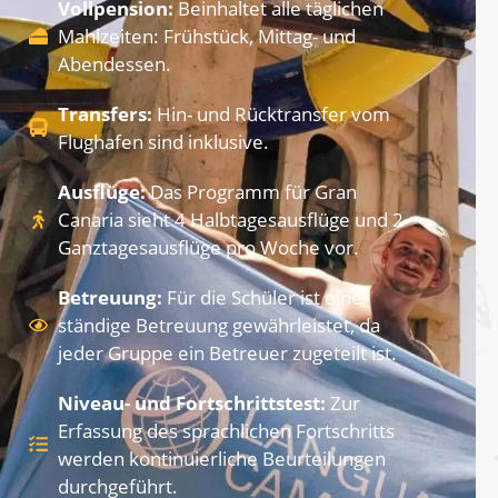
Vollpension:
Beinhaltet alle täglichen
Mahlzeiten: Frühstück, Mittag- und
Abendessen.
Transfers:
Hin- und Rücktransfer vom
Flughafen sind inklusive.
Ausflüge:
Das Programm für Gran
Canaria sieht 4 Halbtagesausflüge und 2
Ganztagesausflüge pro Woche vor.
Betreuung:
Für die Schüler ist eine
ständige Betreuung gewährleistet, da
jeder Gruppe ein Betreuer zugeteilt ist.
Niveau- und Fortschrittstest:
Zur
Erfassung des sprachlichen Fortschritts
werden kontinuierliche Beurteilungen
durchgeführt.