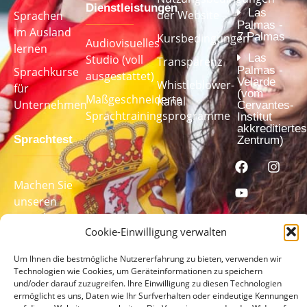
Dienstleistungen
Las
der Website
Sprachen
Palmas -
im Ausland
7 Palmas
Kursbedingungen
Audiovisuelles
lernen
Las
Studio (voll
Transparenz
Palmas -
Sprachkurse
ausgestattet)
Velarde
Whistleblower-
für
(vom
Maßgeschneiderte
Kanal
Unternehmen
Cervantes-
Sprachtrainingsprogramme
Institut
akkreditiertes
Sprachtest
Zentrum)
Machen Sie
unseren
Sprachtest,
Cookie-Einwilligung verwalten
um Ihr
Sprachniveau
Um Ihnen die bestmögliche Nutzererfahrung zu bieten, verwenden wir
zu ermitteln
Technologien wie Cookies, um Geräteinformationen zu speichern
und/oder darauf zuzugreifen. Ihre Einwilligung zu diesen Technologien
ermöglicht es uns, Daten wie Ihr Surfverhalten oder eindeutige Kennungen
MACHEN