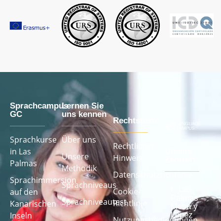
Sprachcampus
Lernen Sie
GC
uns kennen
Rechtstexte
Sprachkurse
Über uns
Rechtlicher
in Las
Unsere
Unsere
Hinweis
Zentren
Palmas
Methodik
Datenschutzrichtlinie
Sprachimmersion
Sprachniveaus
Las
Cookie-
auf den
Palmas -
Sprachniveautest
Richtlinie
Kanarischen
Mesa y
López
Inseln
Nutzungsbedingungen