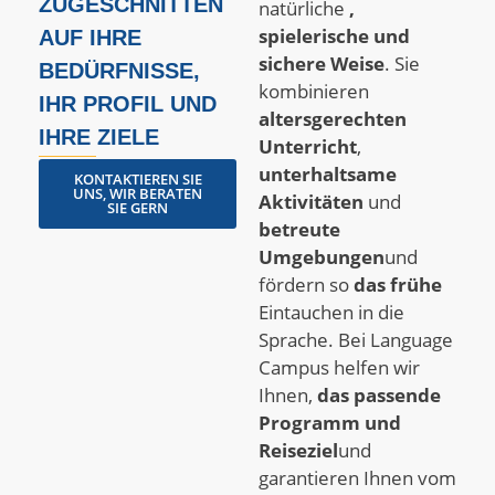
ZUGESCHNITTEN
natürliche
,
spielerische und
AUF IHRE
sichere Weise
. Sie
BEDÜRFNISSE,
kombinieren
IHR PROFIL UND
altersgerechten
IHRE ZIELE
Unterricht
,
unterhaltsame
KONTAKTIEREN SIE
UNS, WIR BERATEN
Aktivitäten
und
SIE GERN
betreute
Umgebungen
und
fördern so
das frühe
Eintauchen in die
Sprache. Bei Language
Campus helfen wir
Ihnen,
das passende
Programm und
Reiseziel
und
garantieren Ihnen vom