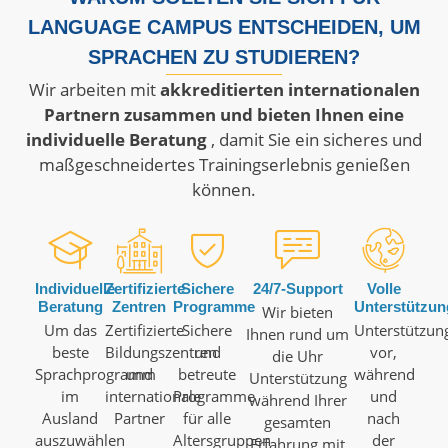
LANGUAGE CAMPUS ENTSCHEIDEN, UM
SPRACHEN ZU STUDIEREN?
Wir arbeiten mit
akkreditierten internationalen
Partnern zusammen und bieten Ihnen eine
individuelle Beratung
, damit Sie ein sicheres und
maßgeschneidertes Trainingserlebnis genießen
können.
Individuelle
Zertifizierte
Sichere
24/7-Support
Volle
Beratung
Zentren
Programme
Unterstützun
Wir bieten
Um das
Zertifizierte
Sichere
Unterstützun
Ihnen rund um
beste
Bildungszentren
und
vor,
die Uhr
Sprachprogramm
und
betreute
während
Unterstützung
im
internationale
Programme
und
während Ihrer
Ausland
Partner
für alle
nach
gesamten
auszuwählen
Altersgruppen
der
Erfahrung mit