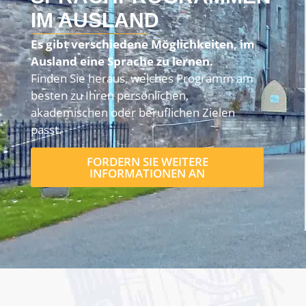
IM AUSLAND
Es gibt verschiedene Möglichkeiten, im
Ausland eine Sprache zu lernen.
Finden Sie heraus, welches Programm am
besten zu Ihren persönlichen,
akademischen oder beruflichen Zielen
passt.
FORDERN SIE WEITERE
INFORMATIONEN AN