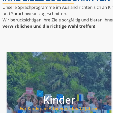
Unsere Sprachprogramme im Ausland richten sich an Ki
und Sprachniveau zugeschnitten.
Wir berücksichtigen Ihre Ziele sorgfältig und bieten Ihn
verwirklichen und die richtige Wahl treffen!
Sehen Sie sich Programme für Kinder an
sichere und bereichernde Auslandserfahrung.
wird Ihr Kind dabei stets betreut: Es geht um eine
Kinder
und persönlicher Entwicklung. Selbstverständlich
Förderung von Selbstständigkeit, Selbstvertrauen
Für Kinder im Alter von 5 bis 12 Jahren
kulturellem Eintauchen ist entscheidend für die