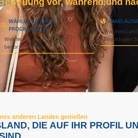
 Betreuung vor, während und na
WÄHLEN SIE EINEN
LAND AUS
PROGRAMMTYP
Welches Land
Welche Art von Programm
bevorzugen S
bevorzugen Sie?
eines anderen Landes genießen
ND, DIE AUF IHR PROFIL U
SIND