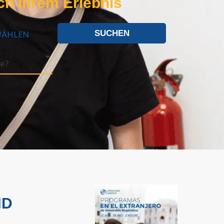
ch Ihrem Erlebnis
WÄHLEN
SUCHEN
ie?
ND