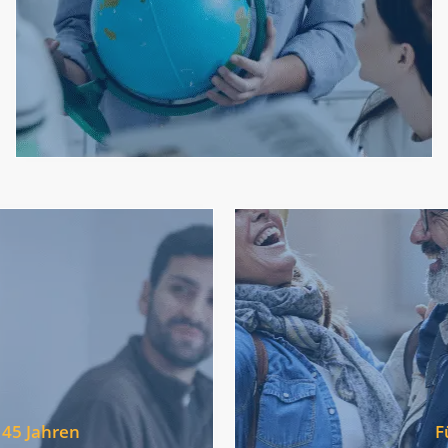
Selbstvertrauen zu gewinnen, Freundschaften in aller
Eine Sprache im Ausland zu lernen bedeutet,
Programme für Teenager
sehen
Entd
mit einem angenehmen,
 berufliche Entwicklung am
Programme für Senioren v
 branchenspezifische
 45 Jahren
F
Jetzt ist der perfekte Ze