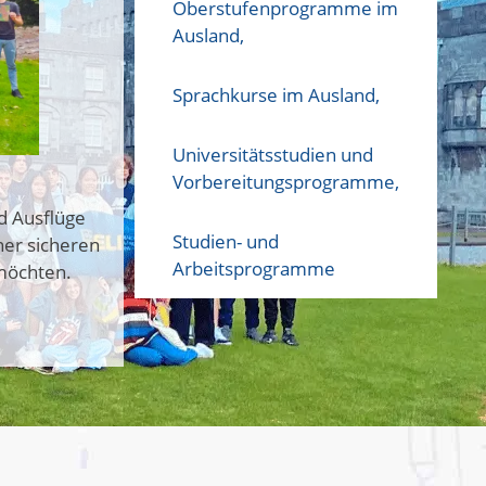
Oberstufenprogramme im
Ausland,
Sprachkurse im Ausland,
Universitätsstudien und
Vorbereitungsprogramme,
nd Ausflüge
Studien- und
ner sicheren
Arbeitsprogramme
möchten.