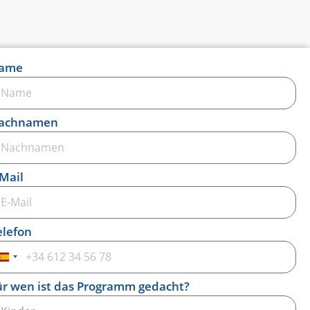
ame
achnamen
-Mail
elefon
Spanien
+34
ür wen ist das Programm gedacht?