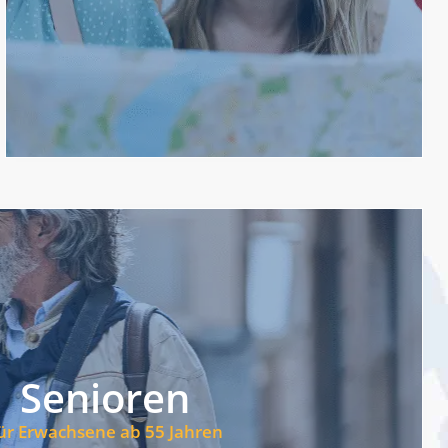
Zukunft mit Sprachprogrammen im Ausland. Für jede
Verbessern Sie Ihre akademische oder berufliche
Programme für junge Menschen
ecken Sie Seniorenprogramme
Senioren
 auf aktive Erwachsene zugeschnittenen Konzept.
erbinden Sprachunterricht, Kultur und Gruppenreisen
ür Erwachsene ab 55 Jahren
itpunkt, um im Ausland eine Sprache zu lernen. Unsere