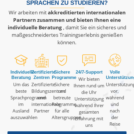
SPRACHEN ZU STUDIEREN?
Wir arbeiten mit
akkreditierten internationalen
Partnern zusammen und bieten Ihnen eine
individuelle Beratung
, damit Sie ein sicheres und
maßgeschneidertes Trainingserlebnis genießen
können.
Individuelle
Zertifizierte
Sichere
24/7-Support
Volle
Beratung
Zentren
Programme
Unterstützun
Wir bieten
Um das
Zertifizierte
Sichere
Unterstützun
Ihnen rund um
beste
Bildungszentren
und
vor,
die Uhr
Sprachprogramm
und
betreute
während
Unterstützung
im
internationale
Programme
und
während Ihrer
Ausland
Partner
für alle
nach
gesamten
auszuwählen
Altersgruppen
der
Erfahrung mit
Reise
uns