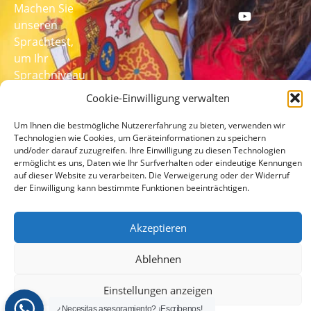
Machen Sie
unseren
Sprachtest,
um Ihr
Sprachniveau
zu ermitteln
Cookie-Einwilligung verwalten
MACHEN
Um Ihnen die bestmögliche Nutzererfahrung zu bieten, verwenden wir
SIE HIER
Technologien wie Cookies, um Geräteinformationen zu speichern
DEN
und/oder darauf zuzugreifen. Ihre Einwilligung zu diesen Technologien
TEST
ermöglicht es uns, Daten wie Ihr Surfverhalten oder eindeutige Kennungen
auf dieser Website zu verarbeiten. Die Verweigerung oder der Widerruf
der Einwilligung kann bestimmte Funktionen beeinträchtigen.
Akzeptieren
Ablehnen
© 2026 lcampus.co Alle Rechte vorbehalten.
Einstellungen anzeigen
¿Necesitas asesoramiento? ¡Escríbenos!