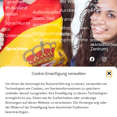
Las
der Website
Sprachen
Palmas -
im Ausland
7 Palmas
Kursbedingungen
Audiovisuelles
lernen
Las
Studio (voll
Transparenz
Palmas -
Sprachkurse
ausgestattet)
Velarde
Whistleblower-
für
(vom
Maßgeschneiderte
Kanal
Unternehmen
Cervantes-
Sprachtrainingsprogramme
Institut
akkreditiertes
Sprachtest
Zentrum)
Machen Sie
unseren
Cookie-Einwilligung verwalten
Sprachtest,
Um Ihnen die bestmögliche Nutzererfahrung zu bieten, verwenden wir
um Ihr
Technologien wie Cookies, um Geräteinformationen zu speichern
Sprachniveau
und/oder darauf zuzugreifen. Ihre Einwilligung zu diesen Technologien
zu ermitteln
ermöglicht es uns, Daten wie Ihr Surfverhalten oder eindeutige
Kennungen auf dieser Website zu verarbeiten. Die Verweigerung oder
der Widerruf der Einwilligung kann bestimmte Funktionen
MACHEN
beeinträchtigen.
SIE HIER