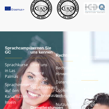
Sprachcampus
Lernen Sie
GC
uns kennen
Rechtstexte
Sprachkurse
Über uns
Rechtlicher
in Las
Unsere
Unsere
Hinweis
Zentren
Palmas
Methodik
Datenschutzrichtlinie
Sprachimmersion
Sprachniveaus
Las
Cookie-
auf den
Palmas -
Sprachniveautest
Richtlinie
Kanarischen
Mesa y
López
Inseln
Nutzungsbedingungen
Dienstleistungen