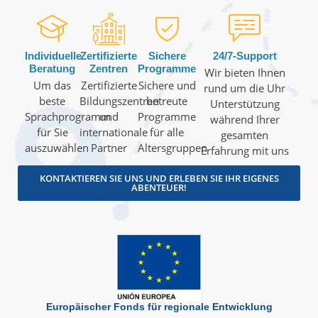
Individuelle
Zertifizierte
Sichere
24/7-Support
Beratung
Zentren
Programme
Wir bieten Ihnen
Um das
Zertifizierte
Sichere und
rund um die Uhr
beste
Bildungszentren
betreute
Unterstützung
Sprachprogramm
und
Programme
während Ihrer
für Sie
internationale
für alle
gesamten
auszuwählen
Partner
Altersgruppen
Erfahrung mit uns
KONTAKTIEREN SIE UNS UND ERLEBEN SIE IHR EIGENES
ABENTEUER!
Europäischer Fonds für regionale Entwicklung