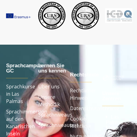
Sprachcampus
Lernen Sie
GC
uns kennen
Rechtstexte
Sprachkurse
Über uns
Rechtlicher
in Las
Unsere
Unsere
Hinweis
Zentren
Palmas
Methodik
Datenschutzrichtlinie
Sprachimmersion
Sprachniveaus
Las
Cookie-
auf den
Palmas -
Sprachniveautest
Richtlinie
Kanarischen
Mesa y
López
Inseln
Nutzungsbedingungen