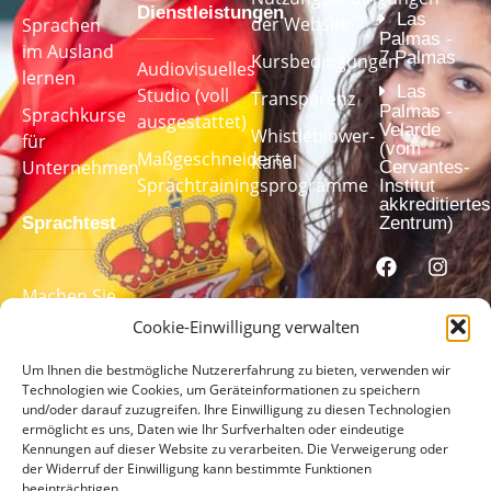
Dienstleistungen
Las
der Website
Sprachen
Palmas -
im Ausland
7 Palmas
Kursbedingungen
Audiovisuelles
lernen
Las
Studio (voll
Transparenz
Palmas -
Sprachkurse
ausgestattet)
Velarde
Whistleblower-
für
(vom
Maßgeschneiderte
Kanal
Unternehmen
Cervantes-
Sprachtrainingsprogramme
Institut
akkreditiertes
Sprachtest
Zentrum)
Machen Sie
unseren
Cookie-Einwilligung verwalten
Sprachtest,
Um Ihnen die bestmögliche Nutzererfahrung zu bieten, verwenden wir
um Ihr
Technologien wie Cookies, um Geräteinformationen zu speichern
Sprachniveau
und/oder darauf zuzugreifen. Ihre Einwilligung zu diesen Technologien
zu ermitteln
ermöglicht es uns, Daten wie Ihr Surfverhalten oder eindeutige
Kennungen auf dieser Website zu verarbeiten. Die Verweigerung oder
der Widerruf der Einwilligung kann bestimmte Funktionen
MACHEN
beeinträchtigen.