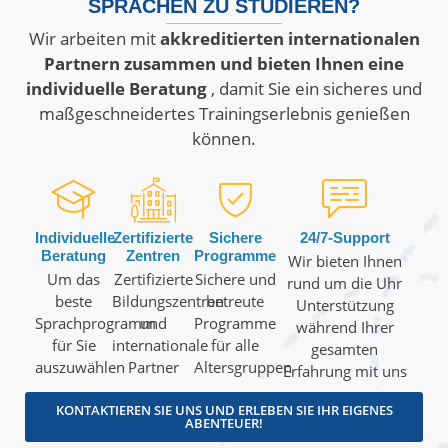
SPRACHEN ZU STUDIEREN?
Wir arbeiten mit
akkreditierten internationalen
Partnern zusammen und bieten Ihnen eine
individuelle Beratung
, damit Sie ein sicheres und
maßgeschneidertes Trainingserlebnis genießen
können.
Individuelle
Zertifizierte
Sichere
24/7-Support
Beratung
Zentren
Programme
Wir bieten Ihnen
Um das
Zertifizierte
Sichere und
rund um die Uhr
beste
Bildungszentren
betreute
Unterstützung
Sprachprogramm
und
Programme
während Ihrer
für Sie
internationale
für alle
gesamten
auszuwählen
Partner
Altersgruppen
Erfahrung mit uns
KONTAKTIEREN SIE UNS UND ERLEBEN SIE IHR EIGENES
ABENTEUER!