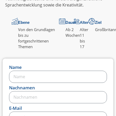
Sprachentwicklung sowie die Kreativität.
Ebene
Dauer
Alter
Ziel
Von den Grundlagen
Ab 2
Alter
Großbritan
bis zu
Wochen
11
fortgeschrittenen
bis
Themen
17
Name
Nachnamen
E-Mail