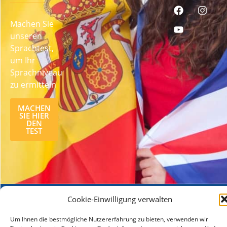
Machen Sie
unseren
Sprachtest,
um Ihr
Sprachniveau
zu ermitteln
MACHEN
SIE HIER
DEN
TEST
Cookie-Einwilligung verwalten
© 2026 lcampus.co Alle Rechte vorbehalten.
Um Ihnen die bestmögliche Nutzererfahrung zu bieten, verwenden wir