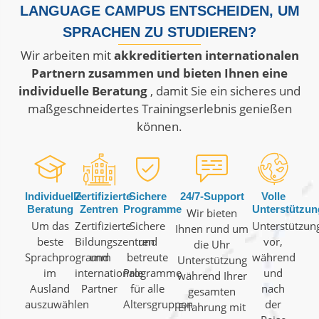
LANGUAGE CAMPUS ENTSCHEIDEN, UM
SPRACHEN ZU STUDIEREN?
Wir arbeiten mit
akkreditierten internationalen
Partnern zusammen und bieten Ihnen eine
individuelle Beratung
, damit Sie ein sicheres und
maßgeschneidertes Trainingserlebnis genießen
können.
Individuelle
Zertifizierte
Sichere
24/7-Support
Volle
Beratung
Zentren
Programme
Unterstützun
Wir bieten
Um das
Zertifizierte
Sichere
Unterstützun
Ihnen rund um
beste
Bildungszentren
und
vor,
die Uhr
Sprachprogramm
und
betreute
während
Unterstützung
im
internationale
Programme
und
während Ihrer
Ausland
Partner
für alle
nach
gesamten
auszuwählen
Altersgruppen
der
Erfahrung mit