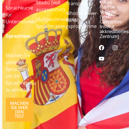
Las
Studio (voll
Transparenz
Palmas -
Sprachkurse
ausgestattet)
Velarde
Whistleblower-
für
(vom
Maßgeschneiderte
Kanal
Unternehmen
Cervantes-
Sprachtrainingsprogramme
Institut
akkreditiertes
Sprachtest
Zentrum)
Machen Sie
unseren
Sprachtest,
um Ihr
Sprachniveau
zu ermitteln
MACHEN
SIE HIER
DEN
TEST