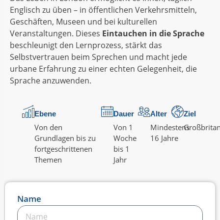
Englisch zu üben – in öffentlichen Verkehrsmitteln,
Geschäften, Museen und bei kulturellen
Veranstaltungen. Dieses
Eintauchen in die Sprache
beschleunigt den Lernprozess, stärkt das
Selbstvertrauen beim Sprechen und macht jede
urbane Erfahrung zu einer echten Gelegenheit, die
Sprache anzuwenden.
Ebene
Dauer
Alter
Ziel
Von den
Von 1
Mindestens
Großbrita
Grundlagen bis zu
Woche
16 Jahre
fortgeschrittenen
bis 1
Themen
Jahr
Name