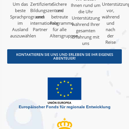
Um das
Zertifizierte
Sichere
Unterstützun
Ihnen rund um
beste
Bildungszentren
und
vor,
die Uhr
Sprachprogramm
und
betreute
während
Unterstützung
im
internationale
Programme
und
während Ihrer
Ausland
Partner
für alle
nach
gesamten
auszuwählen
Altersgruppen
der
Erfahrung mit
Reise
uns
KONTAKTIEREN SIE UNS UND ERLEBEN SIE IHR EIGENES
ABENTEUER!
Europäischer Fonds für regionale Entwicklung