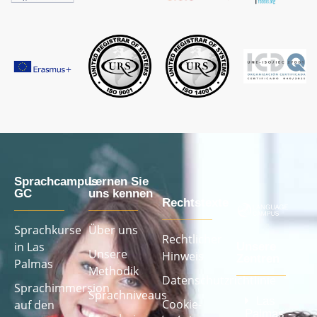
Sprachcampus
Lernen Sie
GC
uns kennen
Rechtstexte
Sprachkurse
Über uns
Rechtlicher
in Las
Unsere
Unsere
Hinweis
Zentren
Palmas
Methodik
Datenschutzrichtlinie
Sprachimmersion
Sprachniveaus
Las
Cookie-
auf den
Palmas -