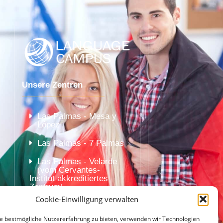
Unsere Zentren
Las Palmas - Mesa y
López
Las Palmas - 7 Palmas
Las Palmas - Velarde
(vom Cervantes-
Institut akkreditiertes
Zentrum)
Cookie-Einwilligung verwalten
e bestmögliche Nutzererfahrung zu bieten, verwenden wir Technologien