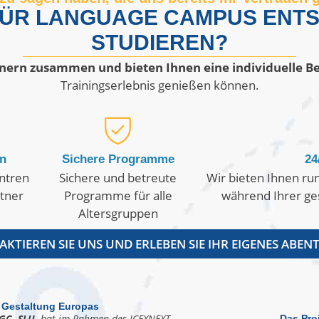
 FÜR LANGUAGE CAMPUS ENTS
STUDIEREN?
tnern zusammen und bieten Ihnen eine individuelle B
Trainingserlebnis genießen können.
en
Sichere Programme
24
entren
Sichere und betreute
Wir bieten Ihnen ru
rtner
Programme für alle
während Ihrer ge
Altersgruppen
KTIEREN SIE UNS UND ERLEBEN SIE IHR EIGENES ABEN
 Gestaltung Europas
GC, SLU,
hat im Rahmen des ICEXNEXT-
Das Pro