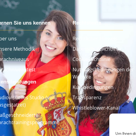
ernen Sie uns kennen
Rechtstexte
ber uns
Rechtlicher Hinweis
nsere Methodik
Datenschutzrichtlinie
prachniveaus
Cookie-Richtlinie
prachniveautest
Nutzungsbedingungen der
Website
ienstleistungen
Kursbedingungen
diovisuelles Studio (voll
Transparenz
usgestattet)
Whistleblower-Kanal
aßgeschneiderte
prachtrainingsprogramme
Um Ihnen di