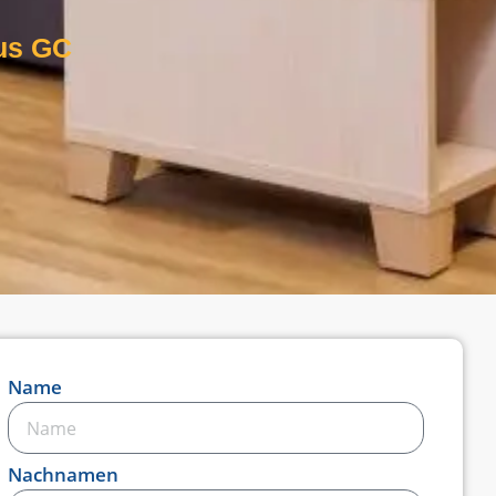
us GC
Name
Nachnamen