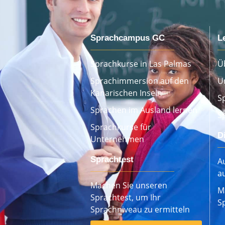
Sprachcampus GC
L
Sprachkurse in Las Palmas
Ü
Sprachimmersion auf den
U
Kanarischen Inseln
S
Sprachen im Ausland lernen
S
Sprachkurse für
D
Unternehmen
Sprachtest
Au
a
Machen Sie unseren
M
Sprachtest, um Ihr
S
Sprachniveau zu ermitteln