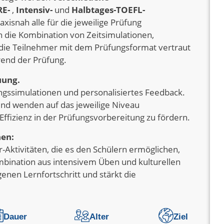
RE-
,
Intensiv-
und
Halbtages-TOEFL-
xisnah alle für die jeweilige Prüfung
h die Kombination von Zeitsimulationen,
die Teilnehmer mit dem Prüfungsformat vertraut
rend der Prüfung.
uung.
ngssimulationen und personalisiertes Feedback.
und wenden auf das jeweilige Niveau
ffizienz in der Prüfungsvorbereitung zu fördern.
nen:
-Aktivitäten, die es den Schülern ermöglichen,
bination aus intensivem Üben und kulturellen
nen Lernfortschritt und stärkt die
Dauer
Alter
Ziel