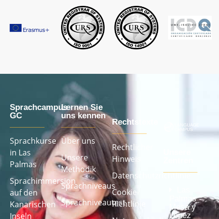
Sprachcampus
Lernen Sie
GC
uns kennen
Rechtstexte
Sprachkurse
Über uns
Rechtlicher
in Las
Unsere
Unsere
Hinweis
Zentren
Palmas
Methodik
Datenschutzrichtlinie
Sprachimmersion
Sprachniveaus
Las
Cookie-
auf den
Palmas -
Sprachniveautest
Richtlinie
Kanarischen
Mesa y
López
Inseln