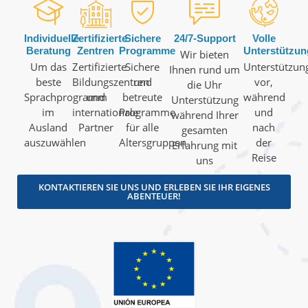
Individuelle
Zertifizierte
Sichere
24/7-Support
Volle
Beratung
Zentren
Programme
Unterstützun
Wir bieten
Um das
Zertifizierte
Sichere
Unterstützun
Ihnen rund um
beste
Bildungszentren
und
vor,
die Uhr
Sprachprogramm
und
betreute
während
Unterstützung
im
internationale
Programme
und
während Ihrer
Ausland
Partner
für alle
nach
gesamten
auszuwählen
Altersgruppen
der
Erfahrung mit
Reise
uns
KONTAKTIEREN SIE UNS UND ERLEBEN SIE IHR EIGENES
ABENTEUER!