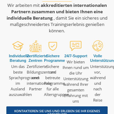
Wir arbeiten mit
akkreditierten internationalen
Partnern zusammen und bieten Ihnen eine
individuelle Beratung
, damit Sie ein sicheres und
maßgeschneidertes Trainingserlebnis genießen
können.
Individuelle
Zertifizierte
Sichere
24/7-Support
Volle
Beratung
Zentren
Programme
Unterstützun
Wir bieten
Um das
Zertifizierte
Sichere
Unterstützun
Ihnen rund um
beste
Bildungszentren
und
vor,
die Uhr
Sprachprogramm
und
betreute
während
Unterstützung
im
internationale
Programme
und
während Ihrer
Ausland
Partner
für alle
nach
gesamten
auszuwählen
Altersgruppen
der
Erfahrung mit
Reise
uns
KONTAKTIEREN SIE UNS UND ERLEBEN SIE IHR EIGENES