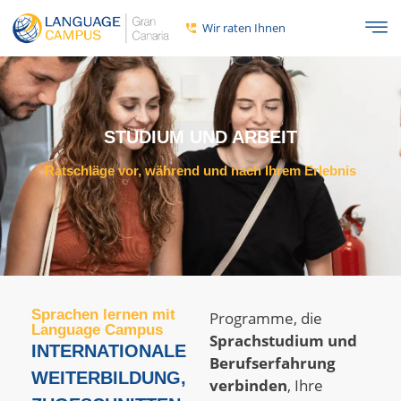
Wir raten Ihnen
STUDIUM UND ARBEIT
Ratschläge vor, während und nach Ihrem Erlebnis
Sprachen lernen mit
Programme, die
Language Campus
Sprachstudium und
INTERNATIONALE
Berufserfahrung
WEITERBILDUNG,
verbinden
, Ihre