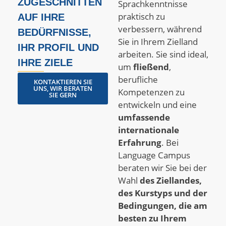
ZUGESCHNITTEN
Sprachkenntnisse
praktisch zu
AUF IHRE
verbessern, während
BEDÜRFNISSE,
Sie in Ihrem Zielland
IHR PROFIL UND
arbeiten. Sie sind ideal,
IHRE ZIELE
um
fließend
,
berufliche
KONTAKTIEREN SIE
UNS, WIR BERATEN
Kompetenzen zu
SIE GERN
entwickeln und eine
umfassende
internationale
Erfahrung
. Bei
Language Campus
beraten wir Sie bei der
Wahl
des Ziellandes,
des Kurstyps und der
Bedingungen, die am
besten zu Ihrem