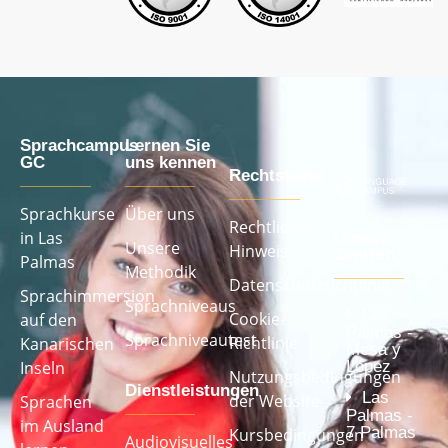
Sprachcampus
Lernen Sie
GC
uns kennen
Rechtstexte
Sprachkurse
Über uns
Rechtlicher
in Las
Unsere
Unsere
Hinweis
Zentren
Palmas
Methodik
Datenschutzrichtlinie
Sprachimmersion
Sprachniveaus
Las
Cookie-
auf den
Palmas -
Sprachniveautest
Richtlinie
Kanarischen
Mesa y
López
Inseln
Nutzungsbedingungen
Dienstleistungen
Las
der Website
Sprachen
Palmas -
im Ausland
7 Palmas
Kursbedingungen
Audiovisuelles