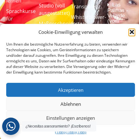
lernen
Las
Studio (voll
Transparenz
Palmas -
Sprachkurse
ausgestattet)
Velarde
Whistleblower-
für
(vom
Maßgeschneiderte
Kanal
Unternehmen
Cervantes-
Sprachtrainingsprogramme
Institut
Cookie-Einwilligung verwalten
akkreditiertes
Sprachtest
Zentrum)
Um Ihnen die bestmögliche Nutzererfahrung zu bieten, verwenden wir
Technologien wie Cookies, um Geräteinformationen zu speichern
und/oder darauf zuzugreifen. Ihre Einwilligung zu diesen Technologien
ermöglicht es uns, Daten wie Ihr Surfverhalten oder eindeutige Kennungen
Machen Sie
auf dieser Website zu verarbeiten. Die Verweigerung oder der Widerruf
unseren
der Einwilligung kann bestimmte Funktionen beeinträchtigen.
Sprachtest,
um Ihr
Akzeptieren
Sprachniveau
zu ermitteln
Ablehnen
MACHEN
Einstellungen anzeigen
SIE HIER
DEN
¿Necesitas asesoramiento? ¡Escríbenos!
TEST
{Titel}
{Titel}
{Titel}