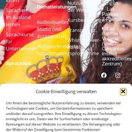
Inseln
Nutzungsbedingungen
Dienstleistungen
Las
der Website
Sprachen
Palmas -
im Ausland
7 Palmas
Kursbedingungen
Audiovisuelles
lernen
Las
Studio (voll
Transparenz
Palmas -
Sprachkurse
ausgestattet)
Velarde
Whistleblower-
für
(vom
Maßgeschneiderte
Kanal
Unternehmen
Cervantes-
Sprachtrainingsprogramme
Institut
akkreditiertes
Sprachtest
Zentrum)
Machen Sie
unseren
Cookie-Einwilligung verwalten
Sprachtest,
Um Ihnen die bestmögliche Nutzererfahrung zu bieten, verwenden wir
um Ihr
Technologien wie Cookies, um Geräteinformationen zu speichern
Sprachniveau
und/oder darauf zuzugreifen. Ihre Einwilligung zu diesen Technologien
zu ermitteln
ermöglicht es uns, Daten wie Ihr Surfverhalten oder eindeutige
Kennungen auf dieser Website zu verarbeiten. Die Verweigerung oder
der Widerruf der Einwilligung kann bestimmte Funktionen