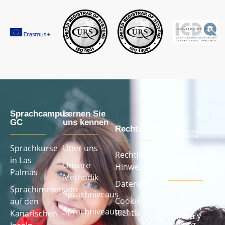
Sprachcampus
Lernen Sie
GC
uns kennen
Rechtstexte
Sprachkurse
Über uns
Rechtlicher
in Las
Unsere
Unsere
Hinweis
Zentren
Palmas
Methodik
Datenschutzrichtlinie
Sprachimmersion
Sprachniveaus
Las
Cookie-
auf den
Palmas -
Sprachniveautest
Richtlinie
Kanarischen
Mesa y
López