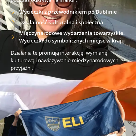
Wycieczki z przewodnikiem po Dublinie
Działalność kulturalna i społeczna
Międzynarodowe wydarzenia towarzyskie.
Wycieczki do symbolicznych miejsc w kraju
Działania te promują interakcję, wymianę
kulturową i nawiązywanie międzynarodowych
przyjaźni.