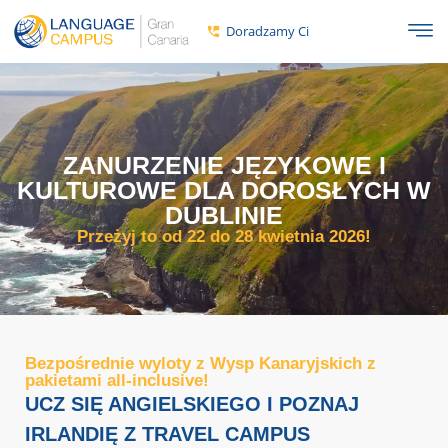
do
treści
Doradzamy Ci
ZANURZENIE JĘZYKOWE I
KULTUROWE DLA DOROSŁYCH W
DUBLINIE
Przeżyj to od 22 do 28 kwietnia 2026!
Bezpośrednie wyloty z Wysp Kanaryjskich z
pakietami all-inclusive!
UCZ SIĘ ANGIELSKIEGO I POZNAJ
IRLANDIĘ Z TRAVEL CAMPUS