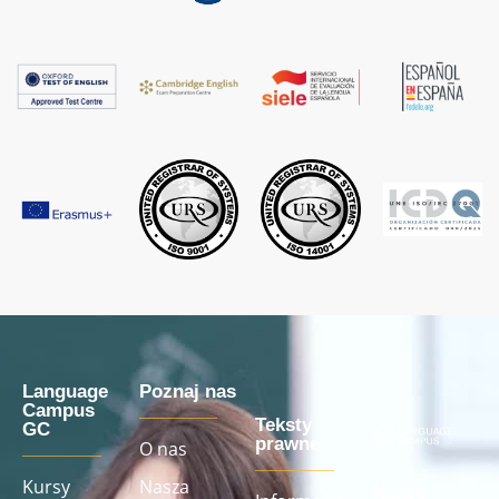
Language
Poznaj nas
Campus
Teksty
GC
prawne
O nas
Kursy
Nasza
Nasze