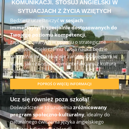
KOMUNIKACJI. STOSUJ ANGIELSKI W
SYTUACJACH Z ŻYCIA WZIĘTYCH
Będziesz uczestniczyć
w sesjach
immersyjnych specjalnie dostosowanych do
Twojego poziomu kompetencji
,
zaprojektowanych w oparciu o strategiczne
podejście, dzięki czemu Twoja nauka będzie
naturalnie integrować się zarówno z zajęciami w
klasie, jak i z codziennymi interakcjami z kulturą
Dublina
.
POPROŚ O WIĘCEJ INFORMACJI
Ucz się również poza szkołą!
Doświadczenie to uzupełnia
zróżnicowany
program społeczno-kulturalny
, idealny do
naturalnego ćwiczenia języka angielskiego
podczas odkrywania Irlandii.