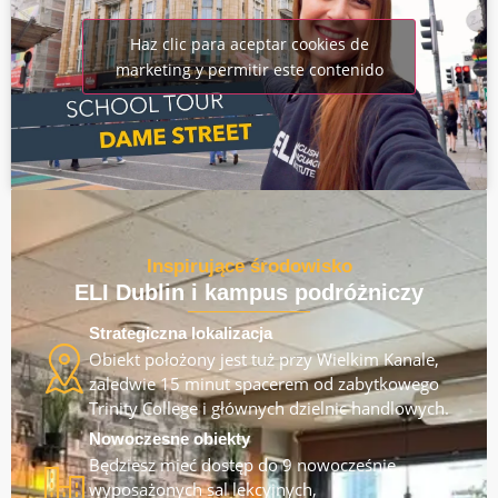
Haz clic para aceptar cookies de
marketing y permitir este contenido
Inspirujące środowisko
ELI Dublin i kampus podróżniczy
Strategiczna lokalizacja
Obiekt położony jest tuż przy Wielkim Kanale,
zaledwie 15 minut spacerem od zabytkowego
Trinity College i głównych dzielnic handlowych.
Nowoczesne obiekty
Będziesz mieć dostęp do 9 nowocześnie
wyposażonych sal lekcyjnych,