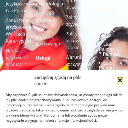
Informacja
językowe w
metodologia
centra
prawna
Las Palmas
Poziomy
Polityka
Zanurzenie
językowe
Las
prywatności
Palmas -
językowe na
Test
Mesa y
Polityka
Wyspach
López
poziomu
plików
Kanaryjskich
językowego
Las
cookie
Palmas -
Nauka
7 Palmas
Warunki
języków za
Usługi
Las
korzystania
granicą
Palmas -
ze strony
Studio
Velarde
Kursy
Zarządzaj zgodą na pliki
internetowej
(Centrum
audiowizualne
językowe dla
akredytowan
cookie
(w pełni
Regulamin
firm
przez
Instytut
wyposażone)
kursu
Aby zapewnić Ci jak najlepsze doświadczenia, używamy technologii takich
Cervantesa)
jak pliki cookie do przechowywania i/lub uzyskiwania dostępu do
Test
Programy
Przezroczystość
informacji o urządzeniu. Twoja zgoda na te technologie pozwala nam
językowy
nauki języka
przetwarzać dane, takie jak zachowanie podczas przeglądania witryny lub
Kanał informowania
unikalne identyfikatory. Wstrzymanie lub wycofanie zgody może
szyte na
o
negatywnie wpłynąć na niektóre funkcje i funkcjonalności.
miarę
Rozwiąż
nieprawidłowościach