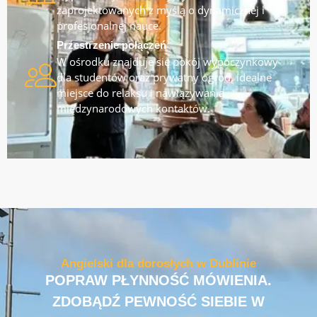
zaprojektowanych z myślą o dynamicznej i
profesjonalnej nauce.
Przestrzenie połączeń
W ośrodku znajduje się pokój wypoczynkowy
dla studentów oraz prywatny ogród, idealne
miejsce do relaksu i nawiązywania
międzynarodowych kontaktów.
Angielski dla dorosłych w Dublinie
POPRAW PŁYNNOŚĆ MÓWIENIA.
ZDOBĄDŹ PEWNOŚĆ SIEBIE W