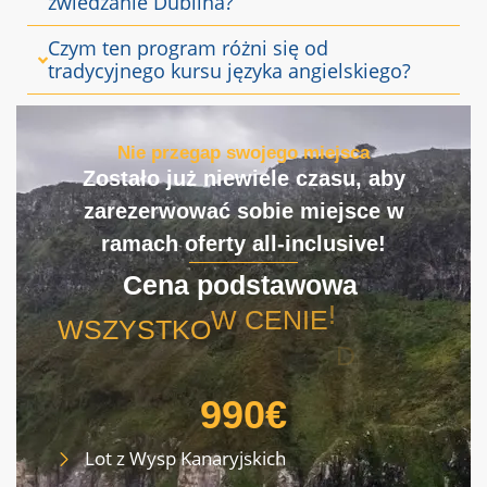
zwiedzanie Dublina?
Czym ten program różni się od
tradycyjnego kursu języka angielskiego?
Nie przegap swojego miejsca
Zostało już niewiele czasu, aby
zarezerwować sobie miejsce w
ramach oferty all-inclusive!
Cena
podstawowa
WSZYSTKO
W CENIE
!
D
O
I
N
C
L
U
I
D
O
!
990€
Lot z Wysp Kanaryjskich