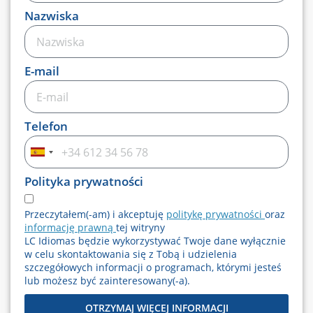
Nazwiska
E-mail
Telefon
Hiszpania
+34
Polityka prywatności
Przeczytałem(-am) i akceptuję
politykę prywatności
oraz
informację prawną
tej witryny
LC Idiomas będzie wykorzystywać Twoje dane wyłącznie
w celu skontaktowania się z Tobą i udzielenia
szczegółowych informacji o programach, którymi jesteś
lub możesz być zainteresowany(-a).
OTRZYMAJ WIĘCEJ INFORMACJI