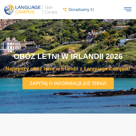
Doradzamy Ci
OBÓZ LETNI W IRLANDII 2026
Najlepszy obóz letni w Irlandii z Language Campus!
ZAPYTAJ O INFORMACJE JUŻ TERAZ!