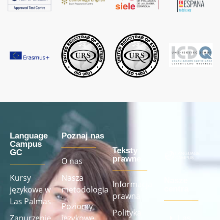
Language
Poznaj nas
Campus
Teksty
GC
prawne
O nas
Kursy
Nasza
Nasze
Informacja
językowe w
metodologia
centra
prawna
Las Palmas
Poziomy
Polityka
Zanurzenie
językowe
Las