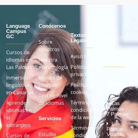
Language
Conócenos
Campus
Textos
GC
Legales
Sobre
nosotros
Cursos de
Nuestros
Aviso legal
idiomas en
Nuestra
centros
Política de
Las Palmas
metodología
privacidad
Inmersión
Niveles de
Las
Palmas -
Política de
lingüística
idiomas
Mesa y
cookies
en Canarias
López
Test de nivel
Términos y
Aprender
de idiomas
Las
Palmas -
condiciones
idiomas en
7 Palmas
de la web
el
Servicios
Las
extranjero
Términos y
Palmas -
Estudio
Velarde
condiciones
Cursos de