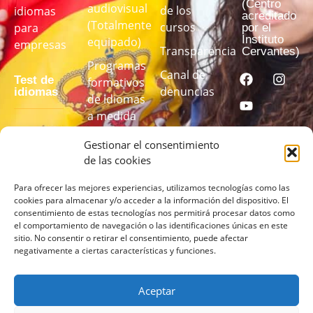
(Centro
audiovisual
de los
idiomas
acreditado
(Totalmente
cursos
para
por el
Instituto
equipado)
empresas
Transparencia
Cervantes)
Programas
Canal de
Test de
formativos
denuncias
idiomas
de idiomas
a medida
Realiza
Gestionar el consentimiento
nuestro test
de las cookies
de idiomas
para
Para ofrecer las mejores experiencias, utilizamos tecnologías como las
cookies para almacenar y/o acceder a la información del dispositivo. El
conocer tu
consentimiento de estas tecnologías nos permitirá procesar datos como
nivel
el comportamiento de navegación o las identificaciones únicas en este
sitio. No consentir o retirar el consentimiento, puede afectar
negativamente a ciertas características y funciones.
REALIZA
EL TEST
AQUÍ
Aceptar