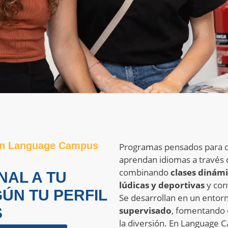
on Language Campus
Programas pensados para q
aprendan idiomas a través
combinando
clases dinám
NAL A TU
lúdicas y deportivas
y con
ÚN TU PERFIL
Se desarrollan en un entor
S
supervisado
, fomentando e
la diversión. En Language