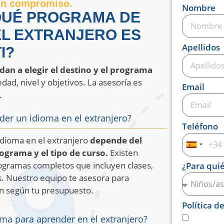
sin compromiso.
Nombre
QUÉ PROGRAMA DE
EL EXTRANJERO ES
Apellidos
I?
dan a elegir el destino y el programa
dad, nivel y objetivos. La asesoría es
Email
.
der un idioma en el extranjero?
Teléfono
idioma en el extranjero
depende del
Spain
rograma y el tipo de curso.
Existen
+34
rogramas completos que incluyen clases,
¿Para qui
s. Nuestro equipo te asesora para
ón según tu presupuesto.
Política d
oma para aprender en el extranjero?