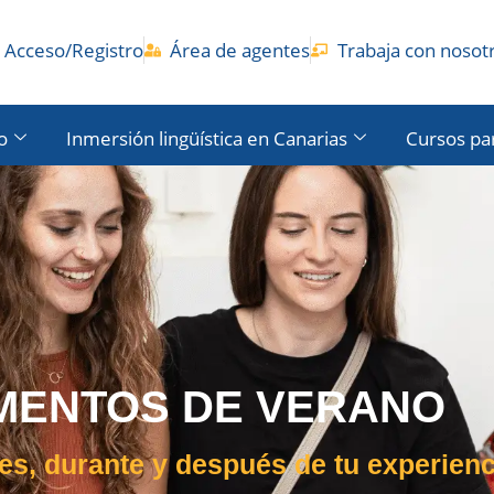
Acceso/Registro
Área de agentes
Trabaja con nosot
o
Inmersión lingüística en Canarias
Cursos pa
MENTOS DE VERANO
s, durante y después de tu experienc