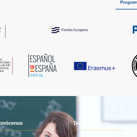
Program
onócenos
Textos Legales