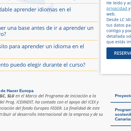
He leído y a
privacidad
y
able aprender idiomas en el
web.
Desde LC Id
tus datos p
er una base antes de ir a aprender un
contigo y po
ro?
detallada so
que estás in
ito para aprender un idioma en el
RESERV
nto puedo elegir durante el curso?
 de Hacer Europa
GC, SLU
en el Marco del Programa de Iniciación a la
Proyect
el Prog. ICEXNEXT, ha contado con el apoyo del ICEX y
nciación del fondo Europeo FEDER. La finalidad de este
Program
ribuir al desarrollo Internacional de la empresa y de su
sostenib
Canaria