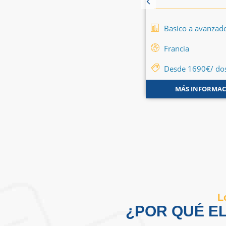
Basico a avanzado
Basico a avanzad
Canadá
-
Estados Unidos
-
Francia
-
Gran Bretaña
Francia
Flexible
Desde 1690€/ do
MÁS INFORMACIÓN
MÁS INFORMAC
L
¿POR QUÉ E