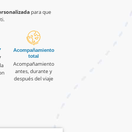
ersonalizada
para que
ti.
7
Acompañamiento
total
7
Acompañamiento
la
antes, durante y
on
después del viaje