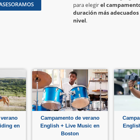
 ASESORAMOS
para elegir
el campamento,
duración más adecuados s
nivel
.
verano
Campamento de verano
Campa
iding en
English + Live Music en
Englis
Boston