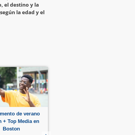
 el destino y la
egún la edad y el
mento de verano
Campamento de verano
h + Top Media en
English + Fashion en
Boston
Boston