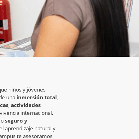
ue niños y jóvenes
 de una
inmersión total
,
icas
,
actividades
vivencia internacional.
no
seguro y
l aprendizaje natural y
 Campus te asesoramos