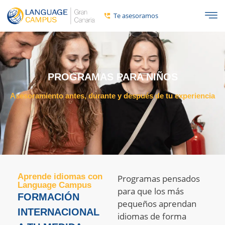
Te asesoramos
PROGRAMAS PARA NIÑOS
Asesoramiento antes, durante y después de tu experiencia
Aprende idiomas con
Programas pensados
Language Campus
para que los más
FORMACIÓN
pequeños aprendan
INTERNACIONAL
idiomas de forma