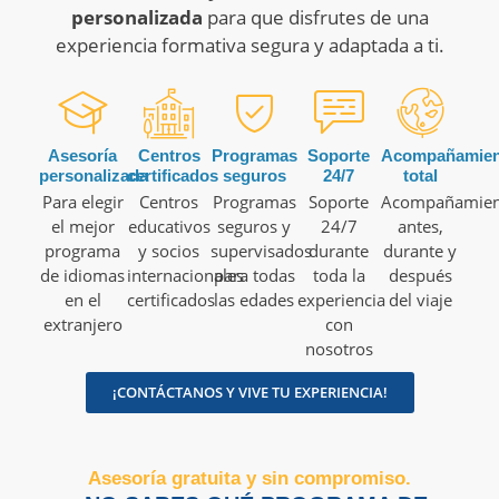
personalizada
para que disfrutes de una
experiencia formativa segura y adaptada a ti.
Asesoría
Centros
Programas
Soporte
Acompañamien
personalizada
certificados
seguros
24/7
total
Para elegir
Centros
Programas
Soporte
Acompañamien
el mejor
educativos
seguros y
24/7
antes,
programa
y socios
supervisados
durante
durante y
de idiomas
internacionales
para todas
toda la
después
en el
certificados
las edades
experiencia
del viaje
extranjero
con
nosotros
¡CONTÁCTANOS Y VIVE TU EXPERIENCIA!
Asesoría gratuita y sin compromiso.