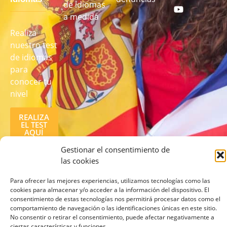
de idiomas
a medida
Realiza
nuestro test
de idiomas
para
conocer tu
nivel
REALIZA
EL TEST
AQUÍ
Gestionar el consentimiento de
las cookies
Para ofrecer las mejores experiencias, utilizamos tecnologías como las
cookies para almacenar y/o acceder a la información del dispositivo. El
consentimiento de estas tecnologías nos permitirá procesar datos como el
comportamiento de navegación o las identificaciones únicas en este sitio.
© 2026 lcampus.co Todos los derechos reservados.
No consentir o retirar el consentimiento, puede afectar negativamente a
ciertas características y funciones.