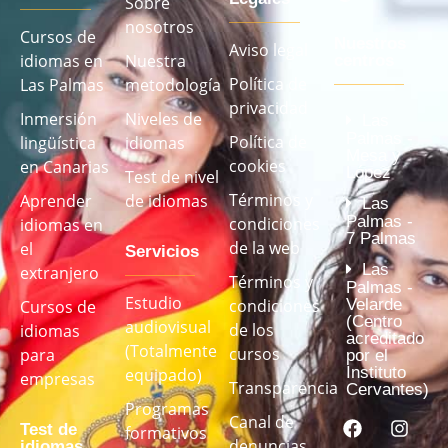
Sobre
nosotros
Cursos de
Nuestros
Aviso legal
idiomas en
Nuestra
centros
Política de
Las Palmas
metodología
privacidad
Inmersión
Niveles de
Las
Palmas -
Política de
lingüística
idiomas
Mesa y
cookies
en Canarias
López
Test de nivel
Términos y
Aprender
de idiomas
Las
Palmas -
condiciones
idiomas en
7 Palmas
de la web
el
Servicios
Las
extranjero
Términos y
Palmas -
Estudio
Velarde
condiciones
Cursos de
(Centro
audiovisual
de los
idiomas
acreditado
(Totalmente
cursos
para
por el
Instituto
equipado)
empresas
Transparencia
Cervantes)
Programas
Canal de
Test de
formativos
denuncias
idiomas